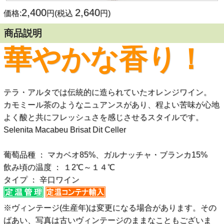
2,400
2,640
価格:
円(税込
円)
商品説明
華やかな香り！
テラ・アルタでは伝統的に造られていたオレンジワイン。
カモミール茶のようなニュアンスがあり、程よい苦味が心地
よく酸と共にフレッシュさを感じさせるスタイルです。
Selenita Macabeu Brisat Dit Celler
葡萄品種 ： マカベオ85%、ガルナッチャ・ブランカ15%
飲み頃の温度 ： １2℃～１４℃
タイプ ： 辛口ワイン
※ヴィンテージ(生産年)は変更になる場合があります。その
ばあい、写真は古いヴィンテージのままなこともございま