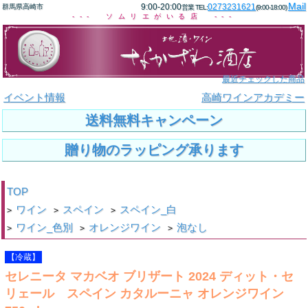
Mail
9:00-20:00
0273231621
群馬県高崎市
営業 TEL:
(9:00-18:00)
--- ソムリエがいる店 ---
最近チェックした商品
イベント情報
高崎ワインアカデミー
送料無料キャンペーン
贈り物のラッピング承ります
TOP
ワイン
スペイン
スペイン_白
>
>
>
ワイン_色別
オレンジワイン
泡なし
>
>
>
【冷蔵】
セレニータ マカベオ ブリザート 2024 ディット・セ
リェール スペイン カタルーニャ オレンジワイン