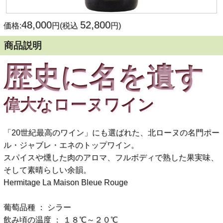
48,000
52,800
価格:
円(税込
円)
商品説明
歴史に名を遺す
偉大なローヌワイン
「20世紀最高のワイン」にも選ばれた、北ローヌの名門ポー
ル・ジャブレ・エネのトップワイン。
スパイスや燻した肉のアロマ、フルボディで熟した果実味、
そして素晴らしい余韻。
Hermitage La Maison Bleue Rouge
葡萄品種 ： シラー
飲み頃の温度 ： １８℃～２０℃