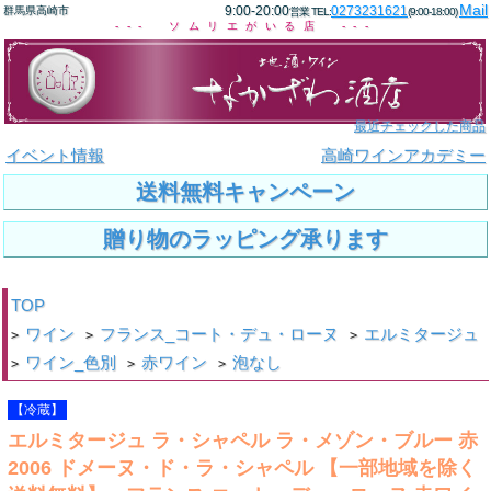
Mail
9:00-20:00
0273231621
群馬県高崎市
営業 TEL:
(9:00-18:00)
--- ソムリエがいる店 ---
最近チェックした商品
イベント情報
高崎ワインアカデミー
送料無料キャンペーン
贈り物のラッピング承ります
TOP
ワイン
フランス_コート・デュ・ローヌ
エルミタージュ
>
>
>
ワイン_色別
赤ワイン
泡なし
>
>
>
【冷蔵】
エルミタージュ ラ・シャペル ラ・メゾン・ブルー 赤
2006 ドメーヌ・ド・ラ・シャペル 【一部地域を除く