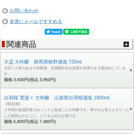
お問い合わせ
友達にメールですすめる
関連商品
大盃 大吟醸 群馬県牧野酒造 720ml
当店で人気のある大吟醸酒。全国鑑評会出品酒を原酒のまま瓶詰めしていま
す。
価格:3,600円(税込 3,960円)
出羽桜 雪漫々 大吟醸 山形県出羽桜酒造 1800ml
【限定酒】
２年間の低温貯蔵でゆっくりと熟成した大吟醸です。華やかな香りとキリっと
した軽快なのどごし。とても上品なお酒です。
価格:6,800円(税込 7,480円)