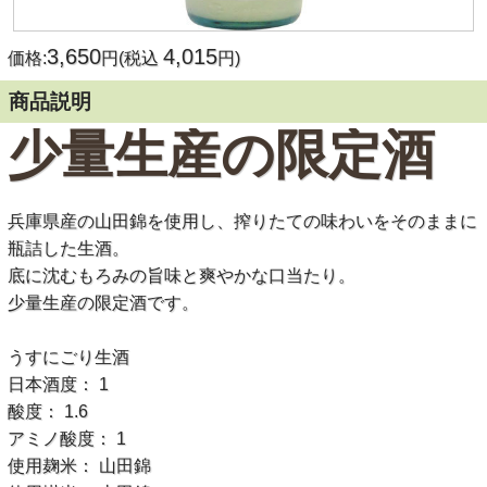
3,650
4,015
価格:
円(税込
円)
商品説明
少量生産の限定酒
兵庫県産の山田錦を使用し、搾りたての味わいをそのままに
瓶詰した生酒。
底に沈むもろみの旨味と爽やかな口当たり。
少量生産の限定酒です。
うすにごり生酒
日本酒度： 1
酸度： 1.6
アミノ酸度： 1
使用麹米： 山田錦