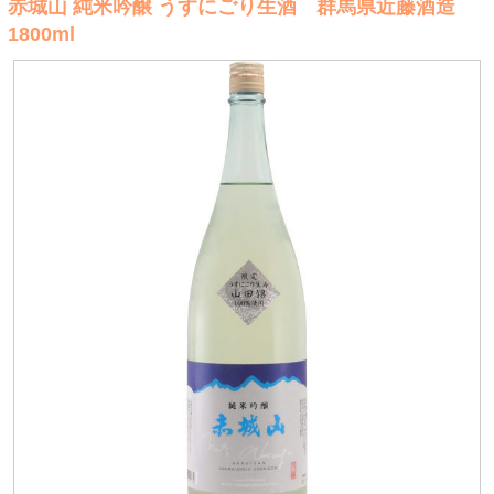
赤城山 純米吟醸 うすにごり生酒 群馬県近藤酒造
1800ml