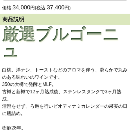
34,000
37,400
価格:
円(税込
円)
商品説明
厳選ブルゴーニ
ュ
白桃、洋ナシ、トーストなどのアロマを伴う、滑らかで丸み
のある味わいのワインです。
350の大樽で発酵とMLF。
古樽と新樽で12ヶ月熟成後、ステンレスタンクで3ヶ月熟
成。
清澄をせず、ろ過を行いビオディナミカレンダーの果実の日
に瓶詰め。
樹齢28年。