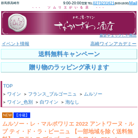
Mail
9:00-20:00
0273231621
群馬県高崎市
営業 TEL:
(9:00-18:00)
--- ソムリエがいる店 ---
最近チェックした商品
イベント情報
高崎ワインアカデミー
送料無料キャンペーン
贈り物のラッピング承ります
TOP
ワイン
フランス_ブルゴーニュ
ムルソー
>
>
>
ワイン_色別
白ワイン
泡なし
>
>
>
NEW
【冷蔵】
ムルソー・レ・マルポワリエ 2022 アントワーヌ・ル
プ ティ・ド・ラ・ビーニュ 【一部地域を除く送料無