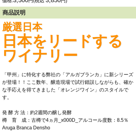
3,500
3,850
価格:
円(税込
円)
商品説明
厳選日本
日本をリードする
ワイナリー
「甲州」に特化する弊社の「アルガブランカ」に新シリーズ
が登場！！ここ数年、醸造現場で試行錯誤しながらも、確か
な手応えを得てきました「オレンジワイン」のスタイルで
す。
発 酵 方 法：約2週間の醸し発酵
樽 育 成：古樽で4ヵ月_x000D_アルコール度数：8.5％
Aruga Branca Densho