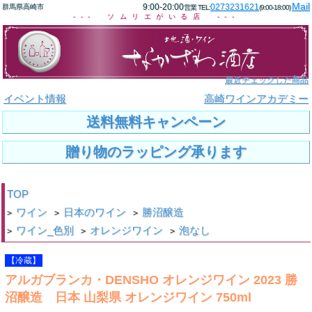
Mail
9:00-20:00
0273231621
群馬県高崎市
営業 TEL:
(9:00-18:00)
--- ソムリエがいる店 ---
最近チェックした商品
イベント情報
高崎ワインアカデミー
送料無料キャンペーン
贈り物のラッピング承ります
TOP
ワイン
日本のワイン
勝沼醸造
>
>
>
ワイン_色別
オレンジワイン
泡なし
>
>
>
【冷蔵】
アルガブランカ・DENSHO オレンジワイン 2023 勝
沼醸造 日本 山梨県 オレンジワイン 750ml