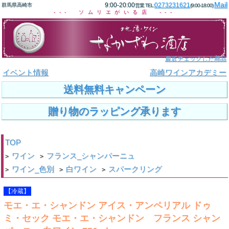
Mail
9:00-20:00
0273231621
群馬県高崎市
営業 TEL:
(9:00-18:00)
--- ソムリエがいる店 ---
最近チェックした商品
イベント情報
高崎ワインアカデミー
送料無料キャンペーン
贈り物のラッピング承ります
TOP
ワイン
フランス_シャンパーニュ
>
>
ワイン_色別
白ワイン
スパークリング
>
>
>
【冷蔵】
モエ・エ・シャンドン アイス・アンペリアル ドゥ
ミ・セック モエ・エ・シャンドン フランス シャン