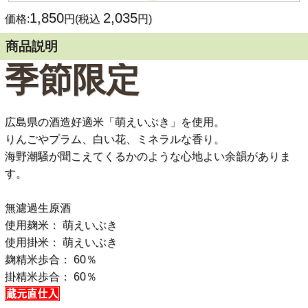
1,850
2,035
価格:
円(税込
円)
商品説明
季節限定
広島県の酒造好適米「萌えいぶき」を使用。
りんごやプラム、白い花、ミネラルな香り。
海野潮騒が聞こえてくるかのような心地よい余韻がありま
す。
無濾過生原酒
使用麹米： 萌えいぶき
使用掛米： 萌えいぶき
麹精米歩合： 60％
掛精米歩合： 60％