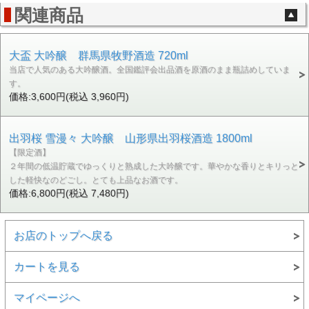
関連商品
大盃 大吟醸 群馬県牧野酒造 720ml
当店で人気のある大吟醸酒。全国鑑評会出品酒を原酒のまま瓶詰めしていま
す。
価格:3,600円(税込 3,960円)
出羽桜 雪漫々 大吟醸 山形県出羽桜酒造 1800ml
【限定酒】
２年間の低温貯蔵でゆっくりと熟成した大吟醸です。華やかな香りとキリっと
した軽快なのどごし。とても上品なお酒です。
価格:6,800円(税込 7,480円)
お店のトップへ戻る
カートを見る
マイページへ