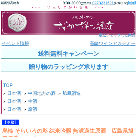
Mail
9:00-20:00
0273231621
群馬県高崎市
営業 TEL:
(9:00-18:00)
--- ソムリエがいる店 ---
最近チェックした商品
イベント情報
高崎ワインアカデミー
送料無料キャンペーン
贈り物のラッピング承ります
TOP
日本酒
中国地方の酒
旭鳳酒造
>
>
>
日本酒
生酒
>
>
日本酒
原酒
>
>
【冷蔵】
烏輪 そらいろの影 純米吟醸 無濾過生原酒 広島県旭