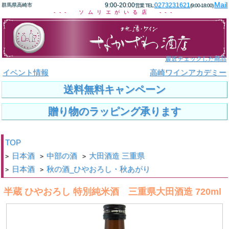
Mail
9:00-20:00
0273231621
群馬県高崎市
営業 TEL:
(9:00-18:00)
--- ソムリエがいる店 ---
最近チェックした商品
イベント情報
高崎ワインアカデミー
送料無料キャンペーン
贈り物のラッピング承ります
TOP
日本酒
中部の酒
大田酒造 三重県
>
>
>
日本酒
秋の酒_ひやおろし・秋あがり
>
>
半蔵 ひやおろし 特別純米酒 三重県大田酒造 720ml