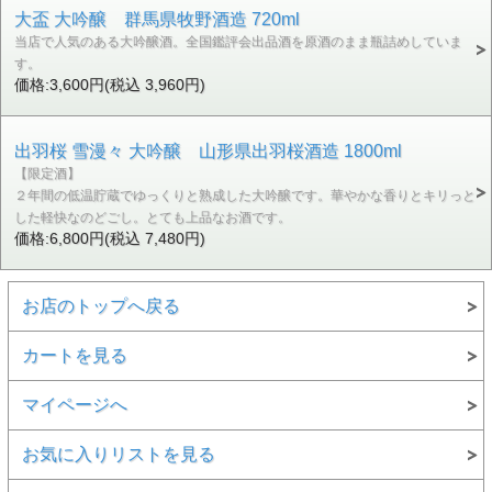
大盃 大吟醸 群馬県牧野酒造 720ml
当店で人気のある大吟醸酒。全国鑑評会出品酒を原酒のまま瓶詰めしていま
す。
価格:3,600円(税込 3,960円)
出羽桜 雪漫々 大吟醸 山形県出羽桜酒造 1800ml
【限定酒】
２年間の低温貯蔵でゆっくりと熟成した大吟醸です。華やかな香りとキリっと
した軽快なのどごし。とても上品なお酒です。
価格:6,800円(税込 7,480円)
お店のトップへ戻る
カートを見る
マイページへ
お気に入りリストを見る