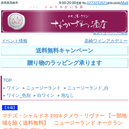
Mail
9:00-20:00
0273231621
群馬県高崎市
営業 TEL:
(9:00-18:00)
--- ソムリエがいる店 ---
最近チェックした商品
イベント情報
高崎ワインアカデミー
送料無料キャンペーン
贈り物のラッピング承ります
TOP
ワイン
ニュージーランド
ニュージーランド_白
>
>
>
ワイン_色別
白ワイン
泡なし
>
>
>
【冷蔵】
マテズ・シャルドネ 2024 クメウ・リヴァー 【一部地
域を除く送料無料】 ニュージーランド オークラン