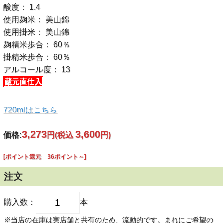
酸度： 1.4
使用麹米： 美山錦
使用掛米： 美山錦
麹精米歩合： 60％
掛精米歩合： 60％
アルコール度： 13
720mlはこちら
3,273
3,600
価格:
円
(税込
円)
[ポイント還元 36ポイント～]
注文
購入数：
本
※当店の在庫は実店舗と共有のため、流動的です。まれにご希望の