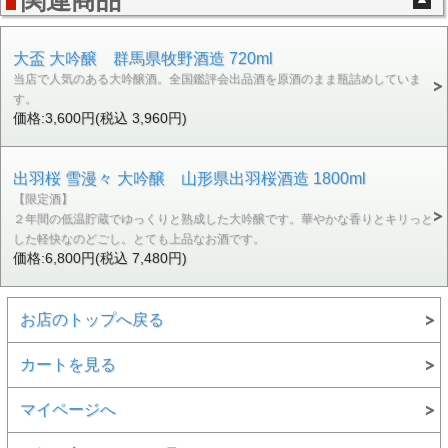
関連商品
大盃 大吟醸 群馬県牧野酒造 720ml
当店で人気のある大吟醸酒。全国鑑評会出品酒を原酒のまま瓶詰めしていま
す。
価格:3,600円(税込 3,960円)
出羽桜 雪漫々 大吟醸 山形県出羽桜酒造 1800ml
【限定酒】
２年間の低温貯蔵でゆっくりと熟成した大吟醸です。華やかな香りとキリっと
した軽快なのどごし。とても上品なお酒です。
価格:6,800円(税込 7,480円)
お店のトップへ戻る
カートを見る
マイページへ