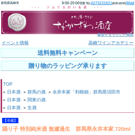
Mail
9:00-20:00
0273231621
群馬県高崎市
営業 TEL:
(9:00-18:00)
--- ソムリエがいる店 ---
最近チェックした商品
イベント情報
高崎ワインアカデミー
送料無料キャンペーン
贈り物のラッピング承ります
TOP
日本酒
群馬の酒
永井本家「利根錦」群馬県沼田市
>
>
>
日本酒
関東の酒
>
>
日本酒
生酒
>
>
【冷蔵】
踊り子 特別純米酒 無濾過生 群馬県永井本家 720ml