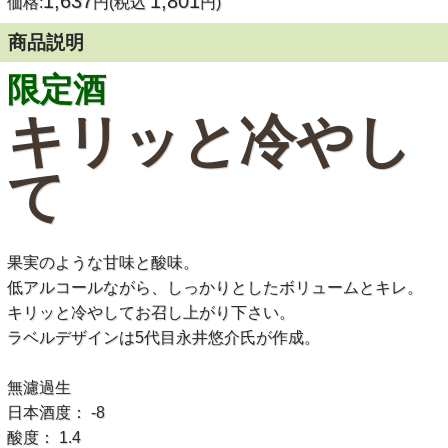
1,637
1,801
価格:
円(税込
円)
商品説明
限定酒
キリッと冷やし
て
果実のような甘味と酸味。
低アルコールながら、しっかりとしたボリュームとキレ。
キリッと冷やしてお召し上がり下さい。
ラベルデザインは5代目永井悠介氏が作成。
無濾過生
日本酒度： -8
酸度： 1.4