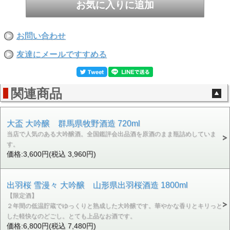
お問い合わせ
友達にメールですすめる
関連商品
大盃 大吟醸 群馬県牧野酒造 720ml
当店で人気のある大吟醸酒。全国鑑評会出品酒を原酒のまま瓶詰めしていま
す。
価格:3,600円(税込 3,960円)
出羽桜 雪漫々 大吟醸 山形県出羽桜酒造 1800ml
【限定酒】
２年間の低温貯蔵でゆっくりと熟成した大吟醸です。華やかな香りとキリっと
した軽快なのどごし。とても上品なお酒です。
価格:6,800円(税込 7,480円)