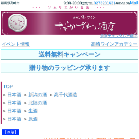
Mail
9:00-20:00
0273231621
群馬県高崎市
営業 TEL:
(9:00-18:00)
--- ソムリエがいる店 ---
最近チェックした商品
イベント情報
高崎ワインアカデミー
送料無料キャンペーン
贈り物のラッピング承ります
TOP
日本酒
新潟の酒
高千代酒造
>
>
>
日本酒
北陸の酒
>
>
日本酒
生酒
>
>
日本酒
原酒
>
>
【冷蔵】