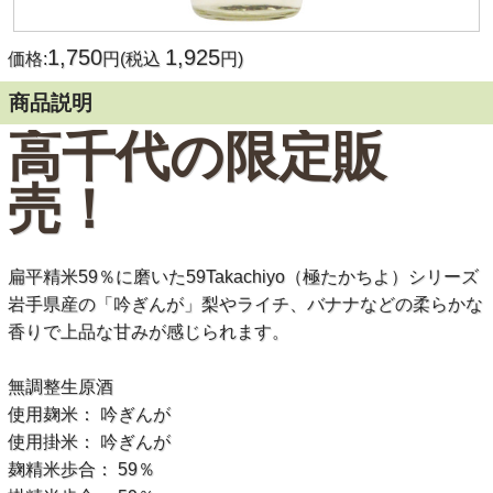
1,750
1,925
価格:
円(税込
円)
商品説明
高千代の限定販
売！
扁平精米59％に磨いた59Takachiyo（極たかちよ）シリーズ
岩手県産の「吟ぎんが」梨やライチ、バナナなどの柔らかな
香りで上品な甘みが感じられます。
無調整生原酒
使用麹米： 吟ぎんが
使用掛米： 吟ぎんが
麹精米歩合： 59％