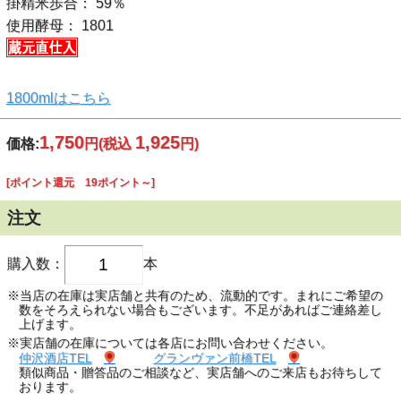
掛精米歩合： 59％
使用酵母： 1801
1800mlはこちら
1,750
1,925
価格:
円
(税込
円)
[ポイント還元 19ポイント～]
注文
購入数：
本
※当店の在庫は実店舗と共有のため、流動的です。まれにご希望の
数をそろえられない場合もございます。不足があればご連絡差し
上げます。
※実店舗の在庫については各店にお問い合わせください。
仲沢酒店TEL
グランヴァン前橋TEL
類似商品・贈答品のご相談など、実店舗へのご来店もお待ちして
おります。