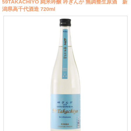
59TAKACHIYO 純米吟醸 吟ぎんが 無調整生原酒 新
潟県高千代酒造 720ml