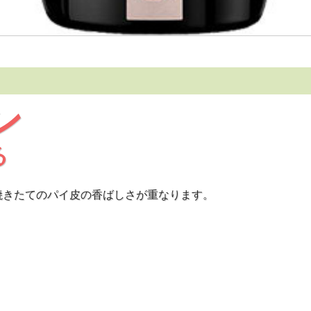
ン
る
焼きたてのパイ皮の香ばしさが重なります。
。