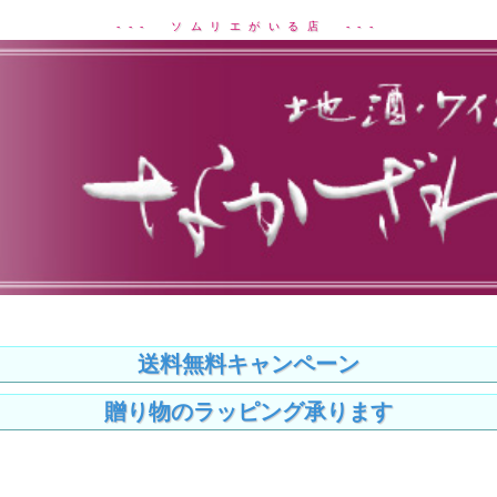
--- ソムリエがいる店 ---
送料無料キャンペーン
贈り物のラッピング承ります