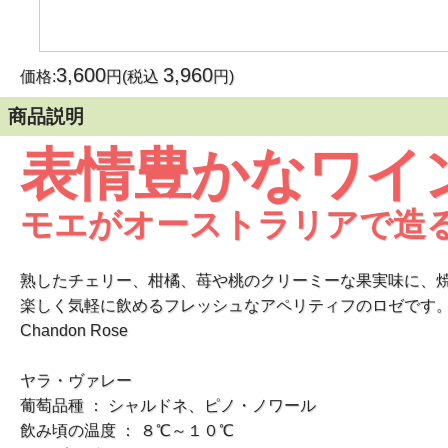
3,600
3,960
価格:
円(税込
円)
商品説明
表情豊かなワイ
モエがオーストラリアで造
熟したチェリー、柑橘、苺や桃のクリーミーな果実味に、
楽しく気軽に飲めるフレッシュなアペリティフのロゼです
Chandon Rose
ヤラ・ヴァレー
葡萄品種 ： シャルドネ、ピノ・ノワール
飲み頃の温度 ： ８℃～１０℃