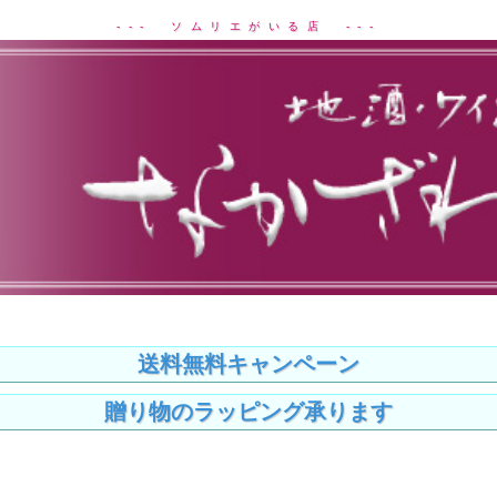
--- ソムリエがいる店 ---
送料無料キャンペーン
贈り物のラッピング承ります