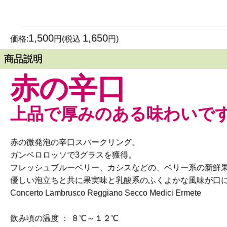
1,500
1,650
価格:
円(税込
円)
商品説明
赤の辛口
上品で厚みのある味わいで
赤の微発泡の辛口スパークリング。
ガンベロロッソで3グラスを獲得。
フレッシュブルーベリー、カシスなどの、ベリー系の新鮮
優しい泡立ちと共に果実味と乳酸系のふくよかな風味が口
Concerto Lambrusco Reggiano Secco Medici Ermete
飲み頃の温度 ： ８℃～１２℃