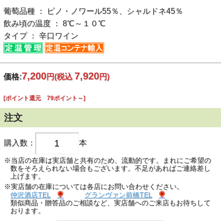
葡萄品種 ： ピノ・ノワール55％、シャルドネ45％
飲み頃の温度 ： 8℃～１０℃
タイプ ： 辛口ワイン
7,200
7,920
価格:
円
(税込
円)
[ポイント還元 79ポイント～]
注文
購入数：
本
※当店の在庫は実店舗と共有のため、流動的です。まれにご希望の
数をそろえられない場合もございます。不足があればご連絡差し
上げます。
※実店舗の在庫については各店にお問い合わせください。
仲沢酒店TEL
グランヴァン前橋TEL
類似商品・贈答品のご相談など、実店舗へのご来店もお待ちして
おります。