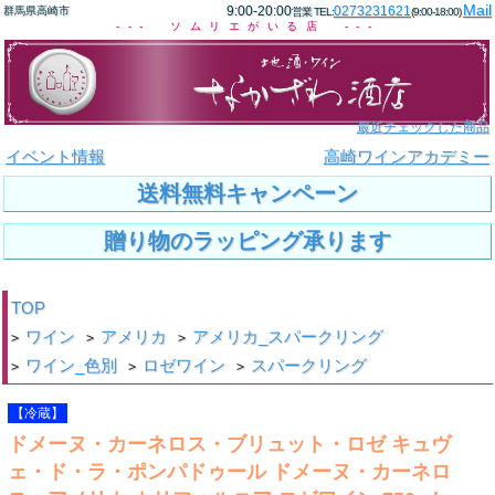
Mail
9:00-20:00
0273231621
群馬県高崎市
営業 TEL:
(9:00-18:00)
--- ソムリエがいる店 ---
最近チェックした商品
イベント情報
高崎ワインアカデミー
送料無料キャンペーン
贈り物のラッピング承ります
TOP
ワイン
アメリカ
アメリカ_スパークリング
>
>
>
ワイン_色別
ロゼワイン
スパークリング
>
>
>
【冷蔵】
ドメーヌ・カーネロス・ブリュット・ロゼ キュヴ
ェ・ド・ラ・ポンパドゥール ドメーヌ・カーネロ