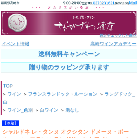
Mail
9:00-20:00
0273231621
群馬県高崎市
営業 TEL:
(9:00-18:00)
--- ソムリエがいる店 ---
最近チェックした商品
イベント情報
高崎ワインアカデミー
送料無料キャンペーン
贈り物のラッピング承ります
TOP
ワイン
フランスランドック・ルーション
ラングドック_
>
>
>
白
ワイン_色別
白ワイン
泡なし
>
>
>
【冷蔵】
シャルドネ レ・タンヌ オクシタン ドメーヌ・ポー