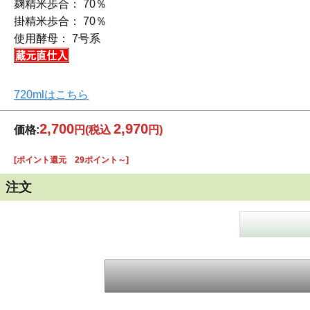
麹精米歩合： 70％
掛精米歩合： 70％
使用酵母： 7号系
720mlはこちら
2,700
2,970
価格:
円
(税込
円)
[ポイント還元 29ポイント～]
注文