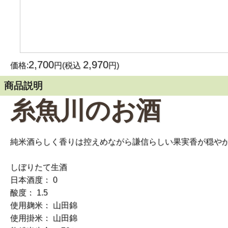
2,700
2,970
価格:
円(税込
円)
商品説明
糸魚川のお酒
純米酒らしく香りは控えめながら謙信らしい果実香が穏や
しぼりたて生酒
日本酒度： 0
酸度： 1.5
使用麹米： 山田錦
使用掛米： 山田錦