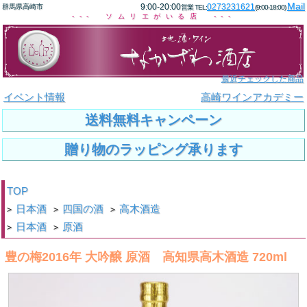
Mail
9:00-20:00
0273231621
群馬県高崎市
営業 TEL:
(9:00-18:00)
--- ソムリエがいる店 ---
最近チェックした商品
イベント情報
高崎ワインアカデミー
送料無料キャンペーン
贈り物のラッピング承ります
TOP
日本酒
四国の酒
高木酒造
>
>
>
日本酒
原酒
>
>
豊の梅2016年 大吟醸 原酒 高知県高木酒造 720ml