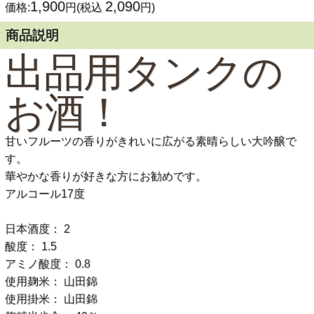
1,900
2,090
価格:
円(税込
円)
商品説明
出品用タンクの
お酒！
甘いフルーツの香りがきれいに広がる素晴らしい大吟醸で
す。
華やかな香りが好きな方にお勧めです。
アルコール17度
日本酒度： 2
酸度： 1.5
アミノ酸度： 0.8
使用麹米： 山田錦
使用掛米： 山田錦