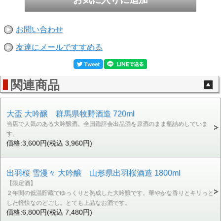
お問い合わせ
友達にメールですすめる
関連商品
大盃 大吟醸 群馬県牧野酒造 720ml
当店で人気のある大吟醸酒。全国鑑評会出品酒を原酒のまま瓶詰めしていま
す。
価格:3,600円(税込 3,960円)
出羽桜 雪漫々 大吟醸 山形県出羽桜酒造 1800ml
【限定酒】
２年間の低温貯蔵でゆっくりと熟成した大吟醸です。華やかな香りとキリっと
した軽快なのどごし。とても上品なお酒です。
価格:6,800円(税込 7,480円)