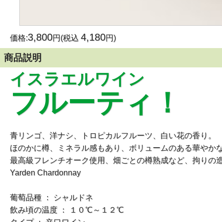
3,800
4,180
価格:
円(税込
円)
商品説明
イスラエルワイン
フルーティ！
青リンゴ、洋ナシ、トロピカルフルーツ、白い花の香り。
ほのかに樽、ミネラル感もあり、ボリュームのある華やか
最高級フレンチオーク使用、畑ごとの樽熟成など、拘りの
Yarden Chardonnay
葡萄品種 ： シャルドネ
飲み頃の温度 ： １０℃～１２℃