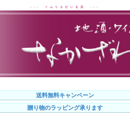
--- ソムリエがいる店 ---
送料無料キャンペーン
贈り物のラッピング承ります