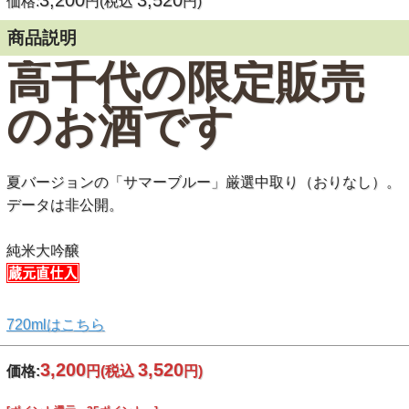
3,200
3,520
価格:
円(税込
円)
商品説明
高千代の限定販売
のお酒です
夏バージョンの「サマーブルー」厳選中取り（おりなし）。
データは非公開。
純米大吟醸
720mlはこちら
3,200
3,520
価格:
円
(税込
円)