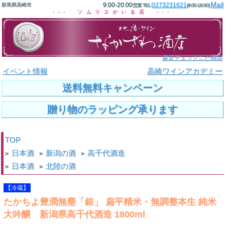
Mail
9:00-20:00
0273231621
群馬県高崎市
営業 TEL:
(9:00-18:00)
--- ソムリエがいる店 ---
最近チェックした商品
イベント情報
高崎ワインアカデミー
送料無料キャンペーン
贈り物のラッピング承ります
TOP
日本酒
新潟の酒
高千代酒造
>
>
>
日本酒
北陸の酒
>
>
【冷蔵】
たかちよ豊潤無塵「銀」 扁平精米・無調整本生 純米
大吟醸 新潟県高千代酒造 1800ml