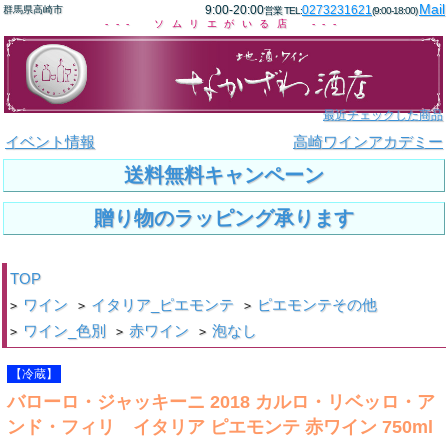
Mail
9:00-20:00
0273231621
群馬県高崎市
営業 TEL:
(9:00-18:00)
--- ソムリエがいる店 ---
最近チェックした商品
イベント情報
高崎ワインアカデミー
送料無料キャンペーン
贈り物のラッピング承ります
TOP
ワイン
イタリア_ピエモンテ
ピエモンテその他
>
>
>
ワイン_色別
赤ワイン
泡なし
>
>
>
【冷蔵】
バローロ・ジャッキーニ 2018 カルロ・リベッロ・ア
ンド・フィリ イタリア ピエモンテ 赤ワイン 750ml