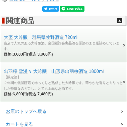
関連商品
大盃 大吟醸 群馬県牧野酒造 720ml
当店で人気のある大吟醸酒。全国鑑評会出品酒を原酒のまま瓶詰めしていま
す。
価格:3,600円(税込 3,960円)
出羽桜 雪漫々 大吟醸 山形県出羽桜酒造 1800ml
【限定酒】
２年間の低温貯蔵でゆっくりと熟成した大吟醸です。華やかな香りとキリっと
した軽快なのどごし。とても上品なお酒です。
価格:6,800円(税込 7,480円)
お店のトップへ戻る
カートを見る