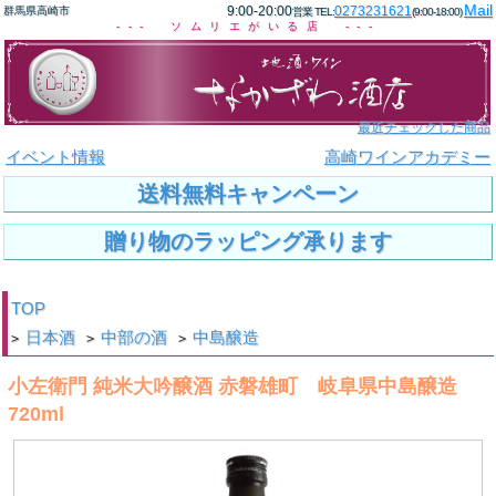
Mail
9:00-20:00
0273231621
群馬県高崎市
営業 TEL:
(9:00-18:00)
--- ソムリエがいる店 ---
最近チェックした商品
イベント情報
高崎ワインアカデミー
送料無料キャンペーン
贈り物のラッピング承ります
TOP
日本酒
中部の酒
中島醸造
>
>
>
小左衛門 純米大吟醸酒 赤磐雄町 岐阜県中島醸造
720ml