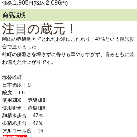
1,905
2,096
価格:
円(税込
円)
商品説明
注目の蔵元！
岡山の赤磐地区でとれたお米にこだわり、47%という精米歩
合で造りました。
雄町の優雅さを壊さずに香りも華やかすぎず、旨みともに兼
ね備えた仕上がりです。
赤磐雄町
日本酒度： 9
酸度： 1.6
使用麹米： 赤磐雄町
使用掛米： 赤磐雄町
麹精米歩合： 47％
掛精米歩合： 47％
アルコール度： 16