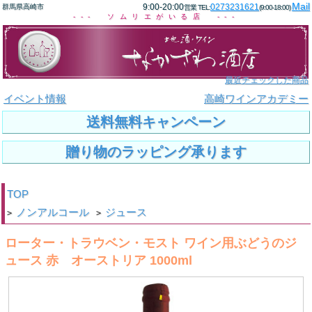
Mail
9:00-20:00
0273231621
群馬県高崎市
営業 TEL:
(9:00-18:00)
--- ソムリエがいる店 ---
最近チェックした商品
イベント情報
高崎ワインアカデミー
送料無料キャンペーン
贈り物のラッピング承ります
TOP
ノンアルコール
ジュース
>
>
ローター・トラウベン・モスト ワイン用ぶどうのジ
ュース 赤 オーストリア 1000ml