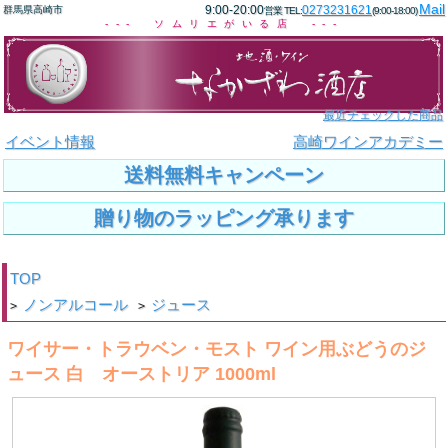
Mail
9:00-20:00
0273231621
群馬県高崎市
営業 TEL:
(9:00-18:00)
--- ソムリエがいる店 ---
最近チェックした商品
イベント情報
高崎ワインアカデミー
送料無料キャンペーン
贈り物のラッピング承ります
TOP
ノンアルコール
ジュース
>
>
ワイサー・トラウベン・モスト ワイン用ぶどうのジ
ュース 白 オーストリア 1000ml