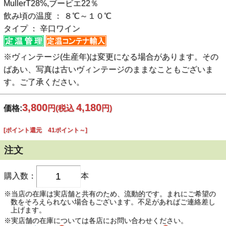
MullerT28%,ブービエ22％
飲み頃の温度 ： ８℃～１０℃
タイプ ： 辛口ワイン
※ヴィンテージ(生産年)は変更になる場合があります。その
ばあい、写真は古いヴィンテージのままなこともございま
す。ご了承ください。
3,800
4,180
価格:
円
(税込
円)
[ポイント還元 41ポイント～]
注文
購入数：
本
※当店の在庫は実店舗と共有のため、流動的です。まれにご希望の
数をそろえられない場合もございます。不足があればご連絡差し
上げます。
※実店舗の在庫については各店にお問い合わせください。