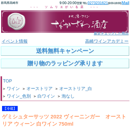
Mail
9:00-20:00
0273231621
群馬県高崎市
営業 TEL:
(9:00-18:00)
--- ソムリエがいる店 ---
最近チェックした商品
イベント情報
高崎ワインアカデミー
送料無料キャンペーン
贈り物のラッピング承ります
TOP
ワイン
オーストリア
オーストリア_白
>
>
>
ワイン_色別
白ワイン
泡なし
>
>
>
【冷蔵】
ゲミシュターサッツ 2022 ヴィーニンガー オースト
リア ウィーン 白ワイン 750ml