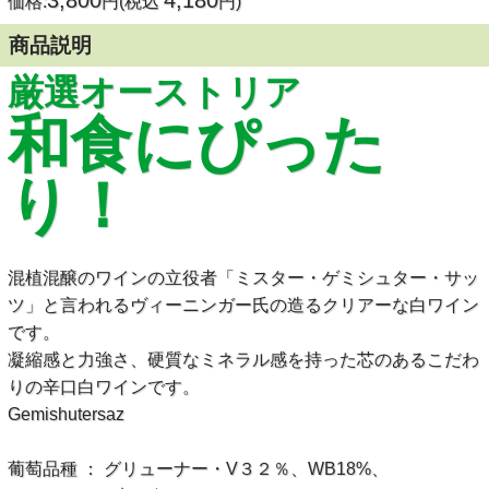
3,800
4,180
価格:
円(税込
円)
商品説明
厳選オーストリア
和食にぴった
り！
混植混醸のワインの立役者「ミスター・ゲミシュター・サッ
ツ」と言われるヴィーニンガー氏の造るクリアーな白ワイン
です。
凝縮感と力強さ、硬質なミネラル感を持った芯のあるこだわ
りの辛口白ワインです。
Gemishutersaz
葡萄品種 ： グリューナー・V３２％、WB18%、