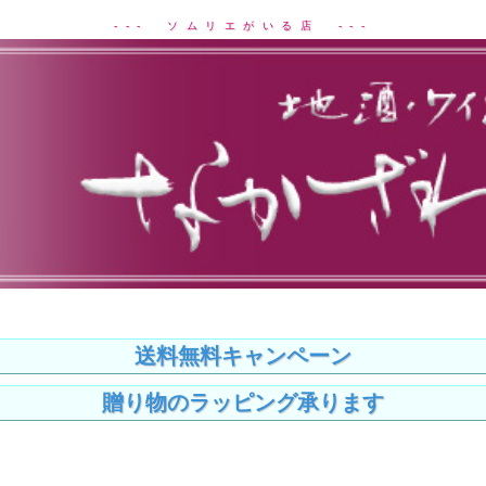
--- ソムリエがいる店 ---
送料無料キャンペーン
贈り物のラッピング承ります