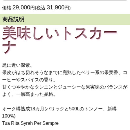
29,000
31,900
価格:
円(税込
円)
商品説明
美味しいトスカー
ナ
黒に近い深紫。
果皮がはち切れそうなまでに完熟したベリー系の果実香、コ
ーヒーやスパイスの香り。
甘くつややかなタンニンとジューシーな果実味のバランスが
よく、一層高まった品格。
オーク樽熟成18カ月(バリックと500Lのトンノー、新樽
100%)
Tua Rita Syrah Per Sempre