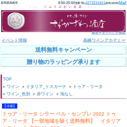
Mail
9:00-20:00
0273231621
群馬県高崎市
営業 TEL:
(9:00-18:00)
--- ソムリエがいる店 ---
最近チェックした商品
イベント情報
高崎ワインアカデミー
送料無料キャンペーン
贈り物のラッピング承ります
TOP
ワイン
イタリア_トスカーナ
トゥア・リータ
>
>
>
ワイン_色別
赤ワイン
泡なし
>
>
>
【冷蔵】
トゥア・リータ シラー ペル・センプレ 2022 トゥ
ア・リータ 【一部地域を除く送料無料】 イタリア