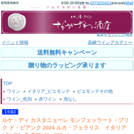
Mail
9:00-20:00
0273231621
群馬県高崎市
営業 TEL:
(9:00-18:00)
--- ソムリエがいる店 ---
最近チェックした商品
イベント情報
高崎ワインアカデミー
送料無料キャンペーン
贈り物のラッピング承ります
TOP
ワイン
イタリア_ピエモンテ
ピエモンテその他
>
>
>
ワイン_色別
赤ワイン
泡なし
>
>
>
【冷蔵】
ルケ・ディ カスタニョーレ モンフェッラート・ブリ
ク ド・ビアンク 2024 ルカ・フェラリス イタリア