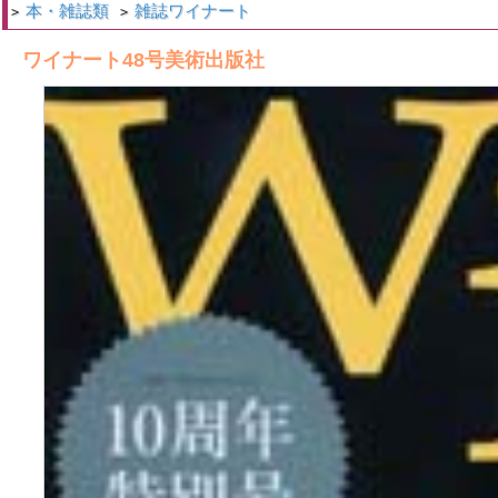
本・雑誌類
雑誌ワイナート
>
>
ワイナート48号美術出版社