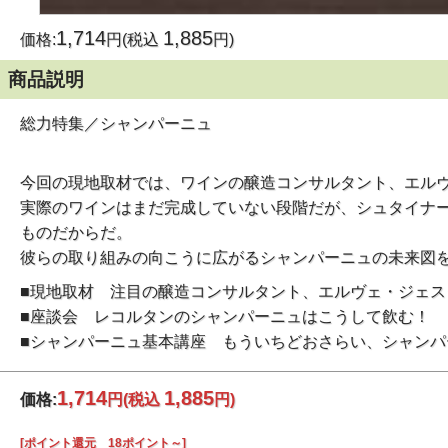
1,714
1,885
価格:
円(税込
円)
商品説明
総力特集／シャンパーニュ
今回の現地取材では、ワインの醸造コンサルタント、エルヴ
実際のワインはまだ完成していない段階だが、シュタイナ
ものだからだ。
彼らの取り組みの向こうに広がるシャンパーニュの未来図
■現地取材 注目の醸造コンサルタント、エルヴェ・ジェス
■座談会 レコルタンのシャンパーニュはこうして飲む！
■シャンパーニュ基本講座 もういちどおさらい、シャンパ
1,714
1,885
価格:
円
(税込
円)
[ポイント還元 18ポイント～]