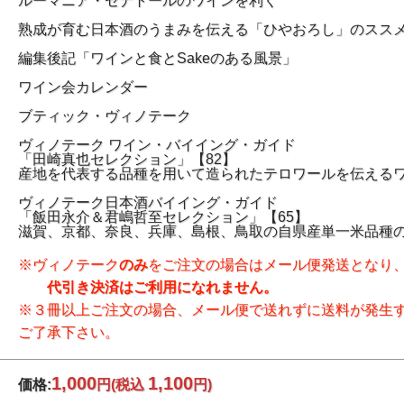
ルーマニア・セナトールのワインを利く
熟成が育む日本酒のうまみを伝える「ひやおろし」のスス
編集後記「ワインと食とSakeのある風景」
ワイン会カレンダー
ブティック・ヴィノテーク
ヴィノテーク ワイン・バイイング・ガイド
「田崎真也セレクション」【82】
産地を代表する品種を用いて造られたテロワールを伝える
ヴィノテーク日本酒バイイング・ガイド
「飯田永介＆君嶋哲至セレクション」【65】
滋賀、京都、奈良、兵庫、島根、鳥取の自県産単一米品種
※ヴィノテーク
のみ
をご注文の場合はメール便発送となり
代引き決済はご利用になれません。
※３冊以上ご注文の場合、メール便で送れずに送料が発生
ご了承下さい。
1,000
1,100
価格:
円
(税込
円)