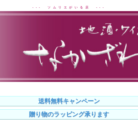
--- ソムリエがいる店 ---
送料無料キャンペーン
贈り物のラッピング承ります