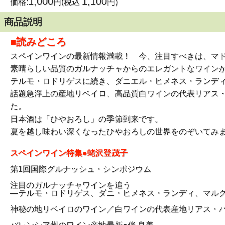
1,000
1,100
価格:
円(税込
円)
商品説明
■読みどころ
スペインワインの最新情報満載！ 今、注目すべきは、マ
素晴らしい品質のガルナッチャからのエレガントなワイン
テルモ・ロドリゲスに続き、ダニエル・ヒメネス・ランデ
話題急浮上の産地リベイロ、高品質白ワインの代表リアス
た。
日本酒は「ひやおろし」の季節到来です。
夏を越し味わい深くなったひやおろしの世界をのぞいてみ
スペインワイン特集●蛯沢登茂子
第1回国際グルナッシュ・シンポジウム
注目のガルナッチャワインを追う
―テルモ・ロドリゲス、ダニ・ヒメネス・ランディ、マル
神秘の地リベイロのワイン／白ワインの代表産地リアス・