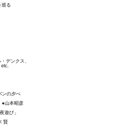
を巡る
ル・デンクス、
c.
パンの夕べ
」●山本昭彦
の夜遊び」
 賢