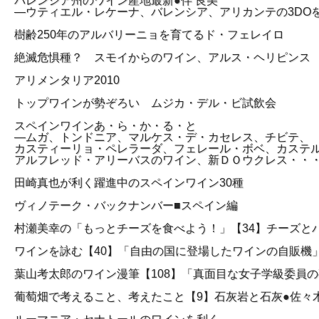
バレンシア州のワイン産地最新●伴 良美
―ウティエル・レケーナ、バレンシア、アリカンテの3DO
樹齢250年のアルバリーニョを育てるド・フェレイロ
絶滅危惧種？ スモイからのワイン、アルス・ヘリピンス
アリメンタリア2010
トップワインが勢ぞろい ムジカ・デル・ビ試飲会
スペインワインあ・ら・か・る・と
―ムガ、トンドニア、マルケス・デ・カセレス、チビテ、
カスティーリョ・ペレラーダ、フェレール・ボベ、カステ
アルフレッド・アリーバスのワイン、新ＤＯウクレス・・・et
田崎真也が利く躍進中のスペインワイン30種
ヴィノテーク・バックナンバー■スペイン編
村瀬美幸の「もっとチーズを食べよう！」【34】チーズと
ワインを詠む【40】「自由の国に登場したワインの自販機
葉山考太郎のワイン漫筆【108】「真面目な女子学級委員
葡萄畑で考えること、考えたこと【9】石灰岩と石灰●佐々木