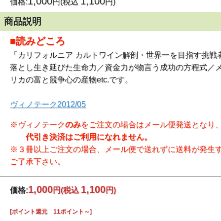
1,000
1,100
価格:
円(税込
円)
商品説明
■読みどころ
「カリフォルニア カルトワイン解剖・世界一を目指す挑
落とし生き延びた生命力／資金力が物言う成功の方程式／
リカの富と競争心の産物etc.です。
ヴィノテーク2012/05
※ヴィノテーク
のみ
をご注文の場合はメール便発送となり
代引き決済はご利用になれません。
※３冊以上ご注文の場合、メール便で送れずに送料が発生
ご了承下さい。
1,000
1,100
価格:
円
(税込
円)
[ポイント還元 11ポイント～]