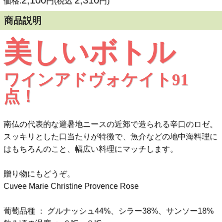
2,100
2,310
価格:
円(税込
円)
商品説明
美しいボトル
ワインアドヴォケイト91
点！
南仏の代表的な避暑地ニースの近郊で造られる辛口のロゼ。
スッキリとした口当たりが特徴で、魚介などの地中海料理に
はもちろんのこと、幅広い料理にマッチします。
贈り物にもどうぞ。
Cuvee Marie Christine Provence Rose
葡萄品種 ： グルナッシュ44%、シラー38%、サンソー18%