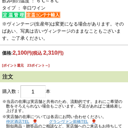
飲み頃の温度 ： ６℃～８℃
タイプ ： 辛口ワイン
※ヴィンテージ(生産年)は変更になる場合があります。その
ばあい、写真は古いヴィンテージのままなこともございま
す。ご了承ください。
2,100
2,310
価格:
円
(税込
円)
[ポイント還元 23ポイント～]
注文
購入数：
本
※当店の在庫は実店舗と共有のため、流動的です。まれにご希望の
数をそろえられない場合もございます。不足があればご連絡差し
上げます。
※実店舗の在庫については各店にお問い合わせください。
仲沢酒店TEL
グランヴァン前橋TEL
類似商品・贈答品のご相談など、実店舗へのご来店もお待ちして