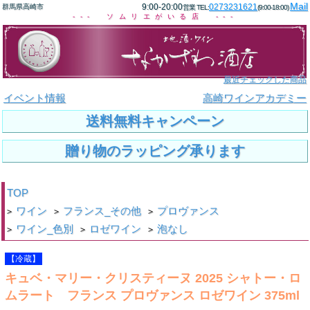
Mail
9:00-20:00
0273231621
群馬県高崎市
営業 TEL:
(9:00-18:00)
--- ソムリエがいる店 ---
最近チェックした商品
イベント情報
高崎ワインアカデミー
送料無料キャンペーン
贈り物のラッピング承ります
TOP
ワイン
フランス_その他
プロヴァンス
>
>
>
ワイン_色別
ロゼワイン
泡なし
>
>
>
【冷蔵】
キュベ・マリー・クリスティーヌ 2025 シャトー・ロ
ムラート フランス プロヴァンス ロゼワイン 375ml