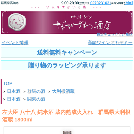
Mail
9:00-20:00
0273231621
群馬県高崎市
営業 TEL:
(9:00-18:00)
--- ソムリエがいる店 ---
最近チェックした商品
イベント情報
高崎ワインアカデミー
送料無料キャンペーン
贈り物のラッピング承ります
TOP
日本酒
群馬の酒
大利根酒蔵
>
>
>
日本酒
関東の酒
>
>
左大臣 八十八 純米酒 蔵内熟成火入れ 群馬県大利根
酒蔵 1800ml