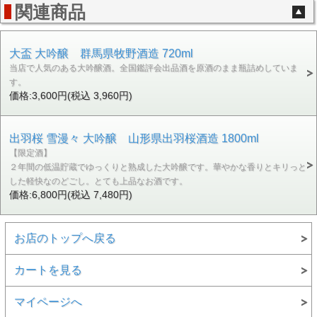
関連商品
大盃 大吟醸 群馬県牧野酒造 720ml
当店で人気のある大吟醸酒。全国鑑評会出品酒を原酒のまま瓶詰めしていま
す。
価格:3,600円(税込 3,960円)
出羽桜 雪漫々 大吟醸 山形県出羽桜酒造 1800ml
【限定酒】
２年間の低温貯蔵でゆっくりと熟成した大吟醸です。華やかな香りとキリっと
した軽快なのどごし。とても上品なお酒です。
価格:6,800円(税込 7,480円)
お店のトップへ戻る
カートを見る
マイページへ