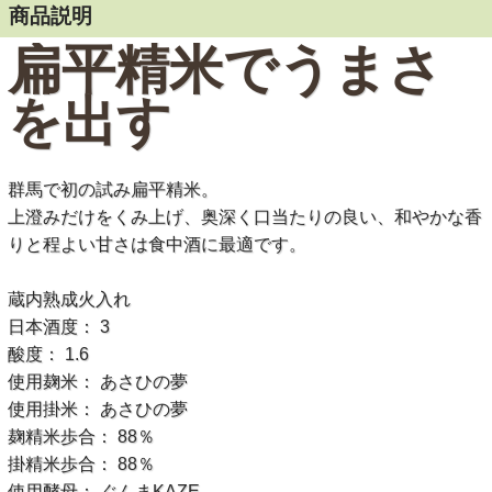
商品説明
扁平精米で
うまさ
を出す
群馬で初の試み扁平精米。
上澄みだけをくみ上げ、奥深く口当たりの良い、和やかな香
りと程よい甘さは食中酒に最適です。
蔵内熟成火入れ
日本酒度： 3
酸度： 1.6
使用麹米： あさひの夢
使用掛米： あさひの夢
麹精米歩合： 88％
掛精米歩合： 88％
使用酵母： ぐんまKAZE