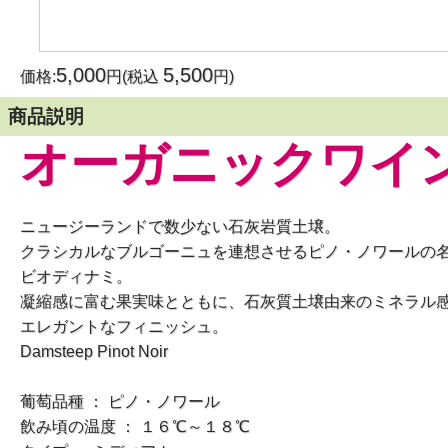
5,000
5,500
価格:
円(税込
円)
商品説明
オーガニックワイ
ニュージーランドで数少ない石灰岩質土壌。
クラシカルなブルゴーニュを連想させるピノ・ノワールの
ビオディナミ。
凝縮感に富む果実味とともに、石灰質土壌由来のミネラル
エレガントなフィニッシュ。
Damsteep Pinot Noir
葡萄品種 ： ピノ・ノワール
飲み頃の温度 ： １６℃～１８℃