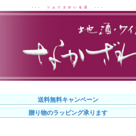
--- ソムリエがいる店 ---
送料無料キャンペーン
贈り物のラッピング承ります