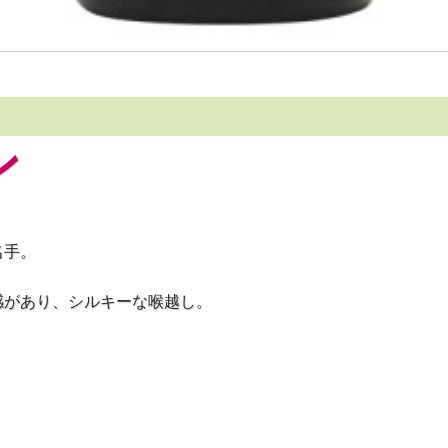
ン
名手。
感があり、シルキーな喉越し。