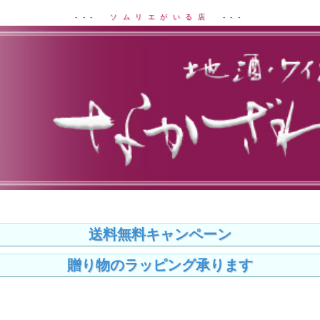
--- ソムリエがいる店 ---
送料無料キャンペーン
贈り物のラッピング承ります