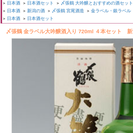
日本酒
日本酒セット
〆張鶴 大吟醸とおすすめの酒セッ
>
>
>
日本酒
新潟の酒
〆張鶴 宮尾酒造
金ラベル・銀ラベル
>
>
>
>
日本酒
日本酒セット
>
>
〆張鶴 金ラベル大吟醸酒入り 720ml ４本セット 