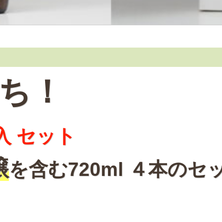
ち！
入 セット
醸
を含む720ml ４本のセ