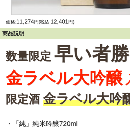
11,274
12,401
価格:
円(税込
円)
商品説明
早い者勝
数量限定
金ラベル大吟醸
金ラベル大吟
限定酒
・「純」純米吟醸720ml