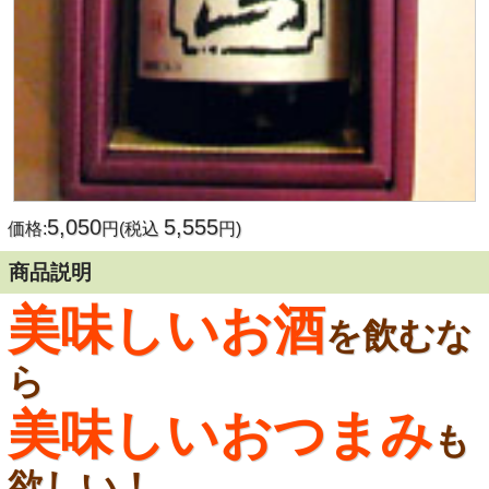
5,050
5,555
価格:
円(税込
円)
商品説明
美味しいお酒
を飲むな
ら
美味しいおつまみ
も
欲しい！