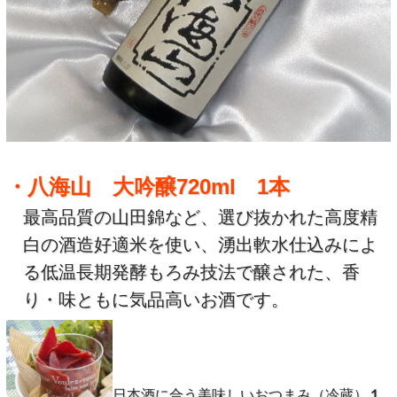
・八海山 大吟醸720ml 1本
最高品質の山田錦など、選び抜かれた高度精
白の酒造好適米を使い、湧出軟水仕込みによ
る低温長期発酵もろみ技法で醸された、香
り・味ともに気品高いお酒です。
日本酒に合う美味しいおつまみ（冷蔵）
１