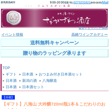
Mail
9:00-20:00
0273231621
群馬県高崎市
営業 TEL:
(9:00-18:00)
--- ソムリエがいる店 ---
最近チェックした商品
イベント情報
高崎ワインアカデミー
送料無料キャンペーン
贈り物のラッピング承ります
TOP
ギフト
日本酒
おつまみ付き日本酒セット
>
>
>
日本酒
新潟の酒
八海醸造
>
>
>
日本酒
日本酒セット
>
>
【冷蔵】
【ギフト】八海山 大吟醸720ml瓶1本＆こだわりのお