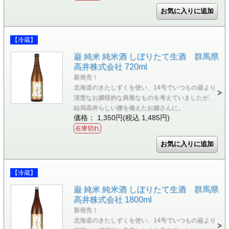
【冷蔵】
巌 純米 純米酒 しぼりたて生酒 群馬県
高井株式会社 720ml
新発売！
北海道のきたしずくを使い、14号でいつもの巌より
清楚なお嬢様的な典雅なものを考えていましたが、
結局高井らしい腰を備えたお嬢さんに。
価格： 1,350円(税込 1,485円)
在庫切れ
【冷蔵】
巌 純米 純米酒 しぼりたて生酒 群馬県
高井株式会社 1800ml
新発売！
北海道のきたしずくを使い、14号でいつもの巌より