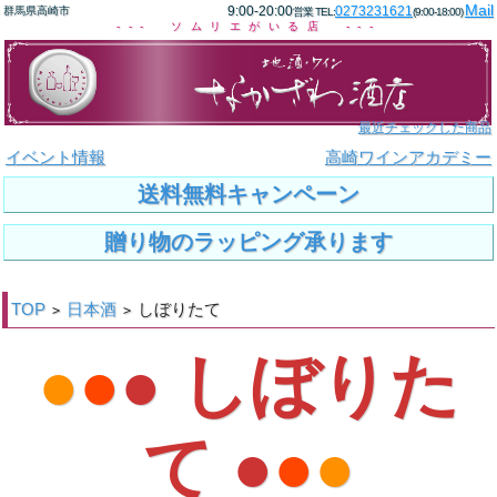
Mail
9:00-20:00
0273231621
群馬県高崎市
営業 TEL:
(9:00-18:00)
--- ソムリエがいる店 ---
最近チェックした商品
イベント情報
高崎ワインアカデミー
送料無料キャンペーン
贈り物のラッピング承ります
TOP
日本酒
しぼりたて
>
>
●
●
● しぼりた
て ●
●
●