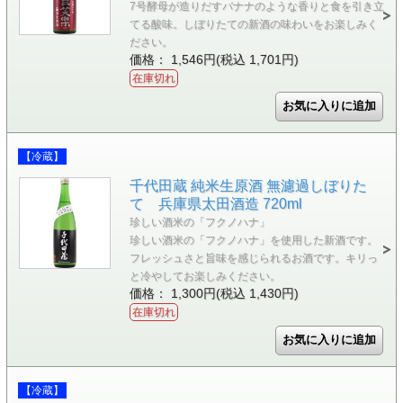
7号酵母が造りだすバナナのような香りと食を引き立
てる酸味。しぼりたての新酒の味わいをお楽しみく
ださい。
価格： 1,546円(税込 1,701円)
在庫切れ
【冷蔵】
千代田蔵 純米生原酒 無濾過しぼりた
て 兵庫県太田酒造 720ml
珍しい酒米の「フクノハナ」
珍しい酒米の「フクノハナ」を使用した新酒です。
フレッシュさと旨味を感じられるお酒です。キリっ
と冷やしてお楽しみください。
価格： 1,300円(税込 1,430円)
在庫切れ
【冷蔵】