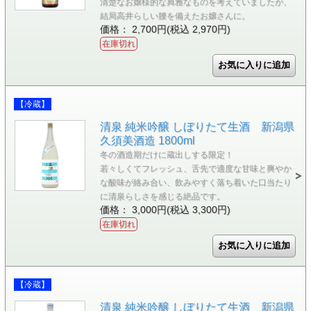
清楚なお嬢様的な典雅なものを考えていましたが、
結局高井らしい腰を備えたお嬢さんに。
価格： 2,700円(税込 2,970円)
在庫切れ
【冷蔵】
清泉 純米吟醸 しぼりたて生酒 新潟県
久須美酒造 1800ml
冬の酒造期だけに蔵出しする限定！
若々しくてフレッシュ、舌先で適度な甘味と爽やか
な酸味が絡み合い、飲みやすく落ち着いた口当たり
に清泉らしさを感じる絶品です。
価格： 3,000円(税込 3,300円)
在庫切れ
【冷蔵】
清泉 純米吟醸 しぼりたて生酒 新潟県