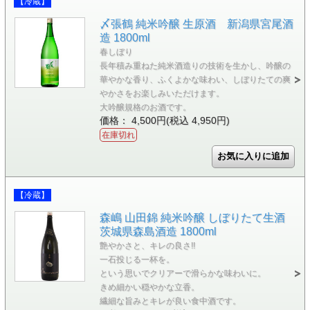
【冷蔵】
〆張鶴 純米吟醸 生原酒 新潟県宮尾酒
造 1800ml
春しぼり
長年積み重ねた純米酒造りの技術を生かし、吟醸の
華やかな香り、ふくよかな味わい、しぼりたての爽
やかさをお楽しみいただけます。
大吟醸規格のお酒です。
価格： 4,500円(税込 4,950円)
在庫切れ
【冷蔵】
森嶋 山田錦 純米吟醸 しぼりたて生酒
茨城県森島酒造 1800ml
艶やかさと、キレの良さ!!
一石投じる一杯を。
という思いでクリアーで滑らかな味わいに。
きめ細かい穏やかな立香。
繊細な旨みとキレが良い食中酒です。