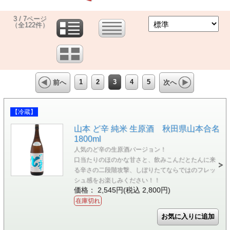
3 / 7ページ
（全122件）
1
2
3
4
5
前へ
次へ
【冷蔵】
山本 ど辛 純米 生原酒 秋田県山本合名
1800ml
人気のど辛の生原酒バージョン！
口当たりのほのかな甘さと、飲みこんだとたんに来
る辛さの二段階攻撃、しぼりたてならではのフレッ
シュ感をお楽しみください！！
価格： 2,545円(税込 2,800円)
在庫切れ