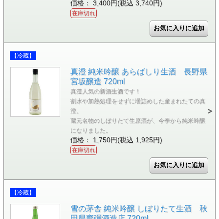
価格： 3,400円(税込 3,740円)
在庫切れ
【冷蔵】
真澄 純米吟醸 あらばしり生酒 長野県
宮坂醸造 720ml
真澄人気の新酒生酒です！
割水や加熱処理をせずに壜詰めした産まれたての真
澄。
蔵元名物のしぼりたて生原酒が、今季から純米吟醸
になりました。
価格： 1,750円(税込 1,925円)
在庫切れ
【冷蔵】
雪の茅舎 純米吟醸 しぼりたて生酒 秋
田県齋彌酒造店 720ml