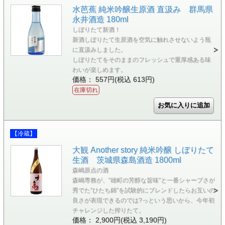
水芭蕉 純米吟醸生原酒 直汲み 群馬県
永井酒造 180ml
しぼりたて新酒！
新酒しぼりたて生原酒を空気に触れさせないよう瓶
に直汲みしました。
しぼりたてをそのままのフレッシュで重厚感ある味
わいが楽しめます。
価格： 557円(税込 613円)
在庫切れ
【冷蔵】
大観 Another story 純米吟醸 しぼりたて
生酒 茨城県森島酒造 1800ml
森嶋原点の酒
森嶋専務が、”雄町の芳醇な旨味”と一番シャープさが
秀でた”ひたち錦”を試験的にブレンドしたらお互いの
良さが表現できるのでは?っという思いから、今年初
チャレンジした搾りたて。
価格： 2,900円(税込 3,190円)