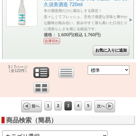
久須美酒造 720ml
冬の酒造期だけに蔵出しする限定！
若々しくてフレッシュ、舌先で適度な甘味と爽やか
な酸味が絡み合い、飲みやすく落ち着いた口当たり
に清泉らしさを感じる絶品です。
価格： 1,600円(税込 1,760円)
在庫切れ
3 / 7ページ
（全122件）
1
2
3
4
5
前へ
次へ
商品検索（簡易）