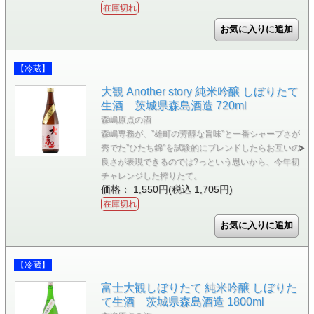
在庫切れ
【冷蔵】
大観 Another story 純米吟醸 しぼりたて
生酒 茨城県森島酒造 720ml
森嶋原点の酒
森嶋専務が、”雄町の芳醇な旨味”と一番シャープさが
秀でた”ひたち錦”を試験的にブレンドしたらお互いの
良さが表現できるのでは?っという思いから、今年初
チャレンジした搾りたて。
価格： 1,550円(税込 1,705円)
在庫切れ
【冷蔵】
富士大観しぼりたて 純米吟醸 しぼりた
て生酒 茨城県森島酒造 1800ml