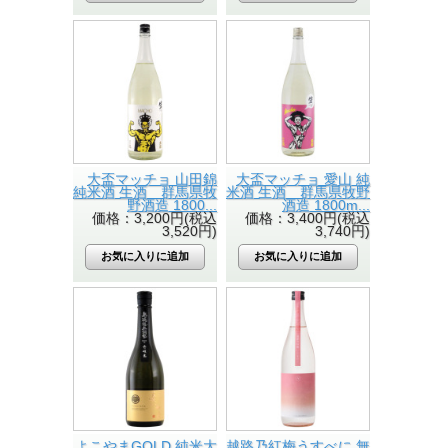
大盃マッチョ 山田錦
大盃マッチョ 愛山 純
純米酒 生酒 群馬県牧
米酒 生酒 群馬県牧野
野酒造 1800...
酒造 1800m...
価格：3,200円(税込
価格：3,400円(税込
3,520円)
3,740円)
よこやまGOLD 純米大
越路乃紅梅うすべに 無