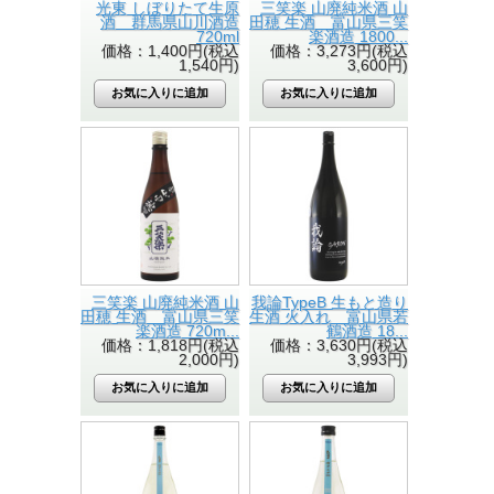
光東 しぼりたて生原
三笑楽 山廃純米酒 山
酒 群馬県山川酒造
田穂 生酒 富山県三笑
720ml
楽酒造 1800...
価格：1,400円(税込
価格：3,273円(税込
1,540円)
3,600円)
三笑楽 山廃純米酒 山
我論TypeB 生もと造り
田穂 生酒 富山県三笑
生酒 火入れ 富山県若
楽酒造 720m...
鶴酒造 18...
価格：1,818円(税込
価格：3,630円(税込
2,000円)
3,993円)