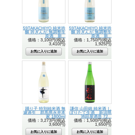
59TAKACHIYO 純米吟
59TAKACHIYO 純米吟
醸 吟ぎんが 無調整生
醸 吟ぎんが 無調整生
原酒 新...
原酒 新...
価格：3,100円(税込
価格：1,750円(税込
3,410円)
1,925円)
踊り子 特別純米酒 無
謙信 山田錦 純米酒 し
濾過生 群馬県永井本
ぼりたて生酒 新潟県
家 1800ml
池田屋酒造 72...
価格：3,273円(税込
価格：1,500円(税込
3,600円)
1,650円)