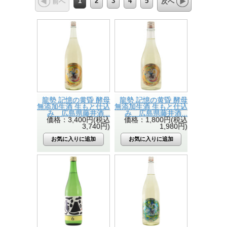
1
2
3
4
5
前へ
次へ
龍勢 記憶の黄昏 酵母
龍勢 記憶の黄昏 酵母
無添加生酒 生もと仕込
無添加生酒 生もと仕込
み 広島県藤井酒...
み 広島県藤井酒...
価格：3,400円(税込
価格：1,800円(税込
3,740円)
1,980円)