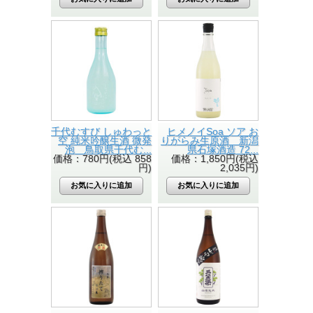
千代むすび しゅわっと
ヒメノイSoa ソア お
空 純米吟醸生酒 微発
りがらみ生原酒 新潟
泡 鳥取県千代む...
県石塚酒造 72...
価格：780円(税込 858
価格：1,850円(税込
円)
2,035円)