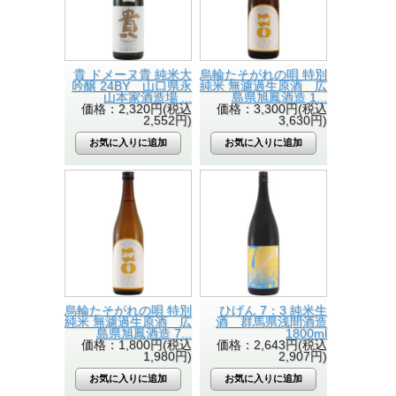
貴 ドメーヌ貴 純米大
烏輪たそがれの唄 特別
吟醸 24BY 山口県永
純米 無濾過生原酒 広
山本家酒造場 ...
島県旭鳳酒造 1...
価格：2,320円(税込
価格：3,300円(税込
2,552円)
3,630円)
烏輪たそがれの唄 特別
ひげん 7：3 純米生
純米 無濾過生原酒 広
酒 群馬県浅間酒造
島県旭鳳酒造 7...
1800ml
価格：1,800円(税込
価格：2,643円(税込
1,980円)
2,907円)