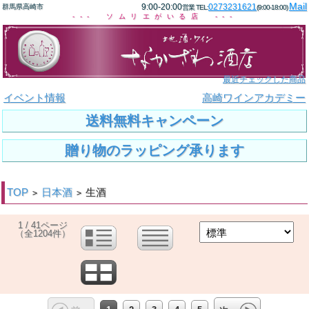
Mail
9:00-20:00
0273231621
群馬県高崎市
営業 TEL:
(9:00-18:00)
--- ソムリエがいる店 ---
最近チェックした商品
イベント情報
高崎ワインアカデミー
送料無料キャンペーン
贈り物のラッピング承ります
TOP
日本酒
生酒
>
>
1 / 41ページ
（全1204件）