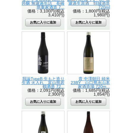
吟醸 無濾過生詰 長崎
濾過生原酒 頚城酒造
県重家酒造 7...
720ml
価格：3,100円(税込
価格：1,800円(税込
3,410円)
1,980円)
我論TypeB 生もと造り
貴 中澤朝日 純米
生酒 火入れ 富山県若
23BY 山口県永山本
鶴酒造 72...
家酒造場 720m...
価格：2,091円(税込
価格：1,685円(税込
2,300円)
1,854円)