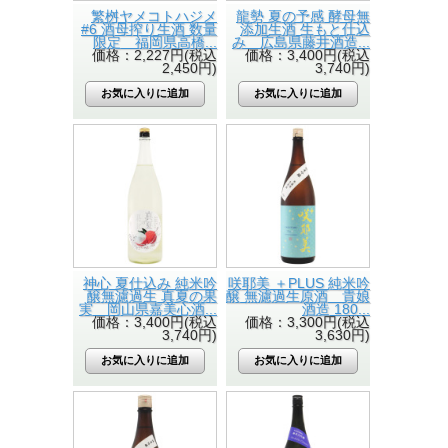
繁桝ヤメコトハジメ
龍勢 夏の予感 酵母無
#6 酒母搾り生酒 数量
添加生酒 生もと仕込
限定 福岡県高橋...
み 広島県藤井酒造...
価格：2,227円(税込
価格：3,400円(税込
2,450円)
3,740円)
神心 夏仕込み 純米吟
咲耶美 ＋PLUS 純米吟
醸無濾過生 真夏の果
醸 無濾過生原酒 貴娘
実 岡山県嘉美心酒...
酒造 180...
価格：3,400円(税込
価格：3,300円(税込
3,740円)
3,630円)