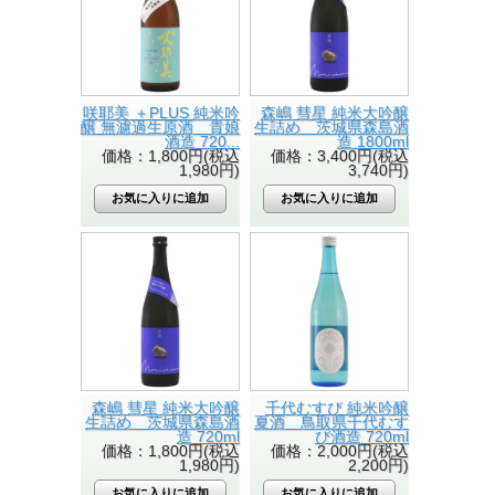
咲耶美 ＋PLUS 純米吟
森嶋 彗星 純米大吟醸
醸 無濾過生原酒 貴娘
生詰め 茨城県森島酒
酒造 720...
造 1800ml
価格：1,800円(税込
価格：3,400円(税込
1,980円)
3,740円)
森嶋 彗星 純米大吟醸
千代むすび 純米吟醸
生詰め 茨城県森島酒
夏酒 鳥取県千代むす
造 720ml
び酒造 720ml
価格：1,800円(税込
価格：2,000円(税込
1,980円)
2,200円)