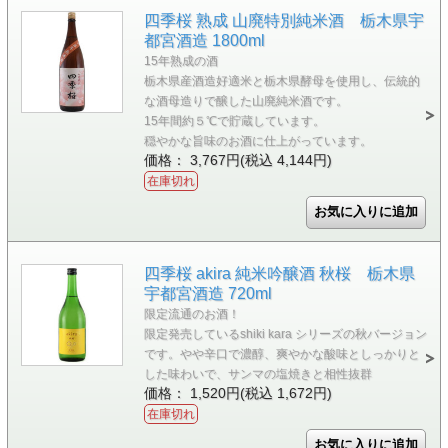
四季桜 熟成 山廃特別純米酒 栃木県宇
都宮酒造 1800ml
15年熟成の酒
栃木県産酒造好適米と栃木県酵母を使用し、伝統的
な酒母造りで醸した山廃純米酒です。
15年間約５℃で貯蔵しています。
穏やかな旨味のお酒に仕上がっています。
価格： 3,767円(税込 4,144円)
在庫切れ
四季桜 akira 純米吟醸酒 秋桜 栃木県
宇都宮酒造 720ml
限定流通のお酒！
限定発売しているshiki kara シリーズの秋バージョン
です。やや辛口で濃醇、爽やかな酸味としっかりと
した味わいで、サンマの塩焼きと相性抜群
価格： 1,520円(税込 1,672円)
在庫切れ