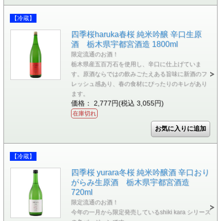
【冷蔵】
四季桜haruka春桜 純米吟醸 辛口生原
酒 栃木県宇都宮酒造 1800ml
限定流通のお酒！
栃木県産五百万石を使用し、辛口に仕上げていま
す。原酒ならではの飲みごたえある旨味に新酒のフ
レッシュ感あり、春の食材にぴったりのキレがあり
ます。
価格： 2,777円(税込 3,055円)
在庫切れ
【冷蔵】
四季桜 yurara冬桜 純米吟醸酒 辛口おり
がらみ生原酒 栃木県宇都宮酒造
720ml
限定流通のお酒！
今年の一月から限定発売しているshiki kara シリーズ