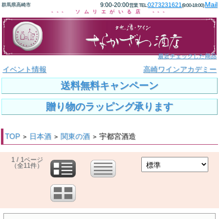
Mail
9:00-20:00
0273231621
群馬県高崎市
営業 TEL:
(9:00-18:00)
--- ソムリエがいる店 ---
最近チェックした商品
イベント情報
高崎ワインアカデミー
送料無料キャンペーン
贈り物のラッピング承ります
TOP
日本酒
関東の酒
宇都宮酒造
>
>
>
1 / 1ページ
（全11件）