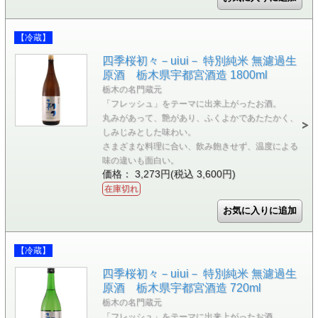
【冷蔵】
四季桜初々－uiui－ 特別純米 無濾過生
原酒 栃木県宇都宮酒造 1800ml
栃木の名門蔵元
「フレッシュ」をテーマに出来上がったお酒。
丸みがあって、艶があり、ふくよかであたたかく、
しみじみとした味わい。
さまざまな料理に合い、飲み飽きせず、温度による
味の違いも面白い。
価格： 3,273円(税込 3,600円)
在庫切れ
【冷蔵】
四季桜初々－uiui－ 特別純米 無濾過生
原酒 栃木県宇都宮酒造 720ml
栃木の名門蔵元
「フレッシュ」をテーマに出来上がったお酒。