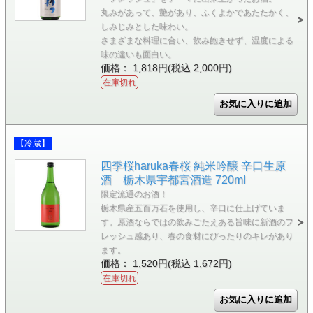
丸みがあって、艶があり、ふくよかであたたかく、
しみじみとした味わい。
さまざまな料理に合い、飲み飽きせず、温度による
味の違いも面白い。
価格： 1,818円(税込 2,000円)
在庫切れ
【冷蔵】
四季桜haruka春桜 純米吟醸 辛口生原
酒 栃木県宇都宮酒造 720ml
限定流通のお酒！
栃木県産五百万石を使用し、辛口に仕上げていま
す。原酒ならではの飲みごたえある旨味に新酒のフ
レッシュ感あり、春の食材にぴったりのキレがあり
ます。
価格： 1,520円(税込 1,672円)
在庫切れ