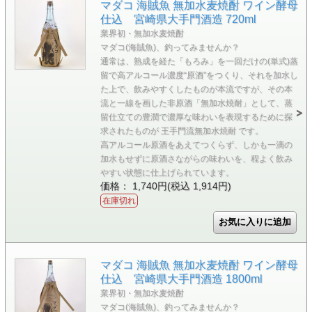
マダコ 海賊魚 無加水麦焼酎 ワイン酵母
仕込 宮崎県大手門酒造 720ml
業界初・無加水麦焼酎
マダコ(海賊魚)、釣ってみませんか？
通常は、熟成を経た「もろみ」を一回だけの(単式)蒸
留で高アルコール濃度“原酒”をつくり、それを加水し
た上で、飲みやすくしたものが本流ですが、その本
流と一線を画した非原酒「無加水焼耐」として、蒸
留仕立ての豊潤で濃厚な味わいを表現するために探
求されたものが 王手門流無加水焼耐 です。
高アルコール原酒をあえてつくらず、しかも一滴の
加水もせずに原酒さながらの味わいを、程よく飲み
やすい状態に仕上げられています。
価格： 1,740円(税込 1,914円)
在庫切れ
マダコ 海賊魚 無加水麦焼酎 ワイン酵母
仕込 宮崎県大手門酒造 1800ml
業界初・無加水麦焼酎
マダコ(海賊魚)、釣ってみませんか？