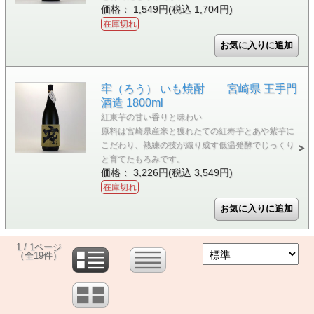
価格： 1,549円(税込 1,704円)
在庫切れ
牢（ろう） いも焼酎 宮崎県 王手門
酒造 1800ml
紅東芋の甘い香りと味わい
原料は宮崎県産米と獲れたての紅寿芋とあや紫芋に
こだわり、熟練の技が織り成す低温発酵でじっくり
と育てたもろみです。
価格： 3,226円(税込 3,549円)
在庫切れ
1 / 1ページ
（全19件）