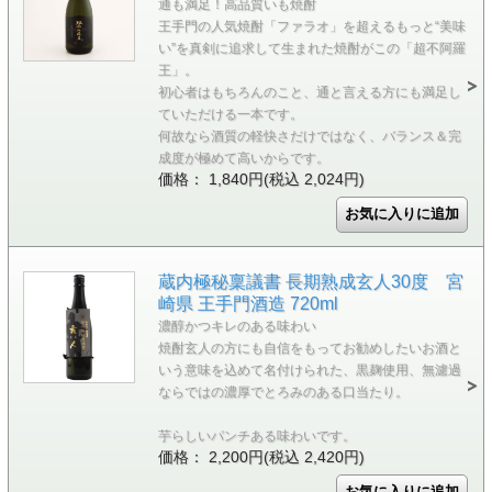
通も満足！高品質いも焼酎
王手門の人気焼酎「ファラオ」を超えるもっと“美味
い”を真剣に追求して生まれた焼酎がこの「超不阿羅
王」。
初心者はもちろんのこと、通と言える方にも満足し
ていただける一本です。
何故なら酒質の軽快さだけではなく、バランス＆完
成度が極めて高いからです。
価格： 1,840円(税込 2,024円)
蔵内極秘稟議書 長期熟成玄人30度 宮
崎県 王手門酒造 720ml
濃醇かつキレのある味わい
焼酎玄人の方にも自信をもってお勧めしたいお酒と
いう意味を込めて名付けられた、黒麹使用、無濾過
ならではの濃厚でとろみのある口当たり。
芋らしいパンチある味わいです。
価格： 2,200円(税込 2,420円)