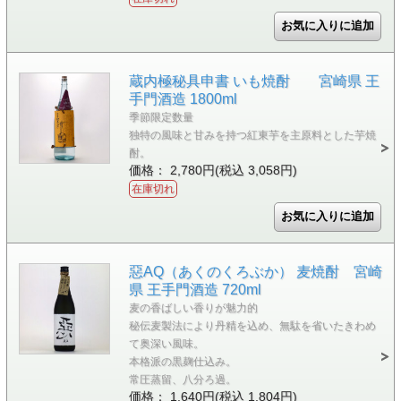
蔵内極秘具申書 いも焼酎 宮崎県 王
手門酒造 1800ml
季節限定数量
独特の風味と甘みを持つ紅東芋を主原料とした芋焼
酎。
価格： 2,780円(税込 3,058円)
在庫切れ
惡AQ（あくのくろぶか） 麦焼酎 宮崎
県 王手門酒造 720ml
麦の香ばしい香りが魅力的
秘伝麦製法により丹精を込め、無駄を省いたきわめ
て奥深い風味。
本格派の黒麹仕込み。
常圧蒸留、八分ろ過。
価格： 1,640円(税込 1,804円)