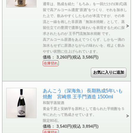
通常は、熟成を経た「もろみ」を一回だけの(単式)蒸
留で高アルコール濃度“原酒”をつくり、それを加水し
た上で、飲みやすくしたものが本流ですが、その本
流と一線を画した非原酒「無加水焼耐」として、蒸
留仕立ての豊潤で濃厚な味わいを表現するために探
求されたものが 王手門流無加水焼耐 です。
高アルコール原酒をあえてつくらず、しかも一滴の
加水もせずに原酒さながらの味わいを、程よく飲み
やすい状態に仕上げられています。
価格： 3,260円(税込 3,586円)
在庫切れ
あんこう（深海魚） 長期熟成5年いも
焼酎 宮崎県 王手門酒造 1500ml
和製芋蒸留酒
黄金千貫と安納芋を原料として造られた芋焼酎を５
年にわたって熟成させています。
限定80石。
価格： 3,540円(税込 3,894円)
在庫切れ