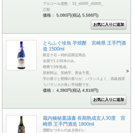
アルコール度数： 33_x005F_x000D_
乙類
価格： 5,080円(税込 5,588円)
とらふぐ珍魚 芋焼酎 宮崎県 王手門酒
造 1500ml
限定十石～特約店限定商品
全国で1２00本のみ。
樫樽で3年熟成。
原材料は、安納芋、黄金千貫。
芋の香りと樫樽の香りが、バランスよく、高級感漂
うバランスの良い芋焼酎です。
価格： 4,380円(税込 4,818円)
蔵内極秘稟議書 長期熟成玄人30度 宮
崎県 王手門酒造 1800ml
濃醇かつキレのある味わい