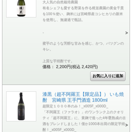
大人気の自然栽培農園
有名シェフも愛する野菜を作る梶並農園の黄金千貫
を100％使い、麹米には宮崎県産コシヒカリの新米
を使用し、無濾過で瓶詰。
。
蜜芋のような芳醇な甘みを感じ、かつ、バツグンの
キレ。
上質な芋焼酎です。
価格： 2,200円(税込 2,420円)
漆黒（超不阿羅王【限定品】） いも焼
酎 宮崎県 王手門酒造 1800ml
超限定１０００本のみ！_x005F_x000D_
「不阿羅王（ファラオ）」のワンランク上のクオリ
ティ「超不阿羅王」に、黄麹で造った4年甕熟成の古
酒をブレンドしました！僅か1000本出荷の限定芋焼
酎！_x005F_x000D_