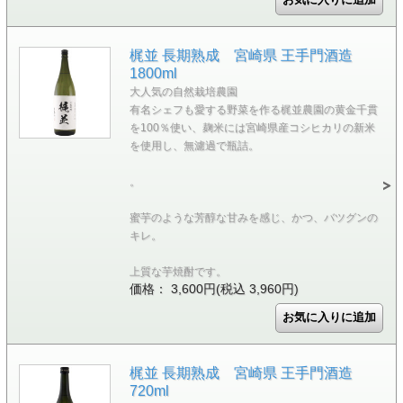
梶並 長期熟成 宮崎県 王手門酒造
1800ml
大人気の自然栽培農園
有名シェフも愛する野菜を作る梶並農園の黄金千貫
を100％使い、麹米には宮崎県産コシヒカリの新米
を使用し、無濾過で瓶詰。
。
蜜芋のような芳醇な甘みを感じ、かつ、バツグンの
キレ。
上質な芋焼酎です。
価格： 3,600円(税込 3,960円)
梶並 長期熟成 宮崎県 王手門酒造
720ml