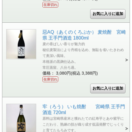
在庫切れ
惡AQ（あくのくろぶか） 麦焼酎 宮崎
県 王手門酒造 1800ml
麦の香ばしい香りが魅力的
秘伝麦製法により丹精を込め、無駄を省いたきわめ
て奥深い風味。
本格派の黒麹仕込み。
常圧蒸留、八分ろ過。
価格： 3,080円(税込 3,388円)
在庫切れ
牢（ろう） いも焼酎 宮崎県 王手門
酒造 720ml
原料は宮崎県産米と獲れたての紅寿芋とあや紫芋に
こだわり、熟練の技が織り成す低温発酵でじっくり
と育てたもろみです。