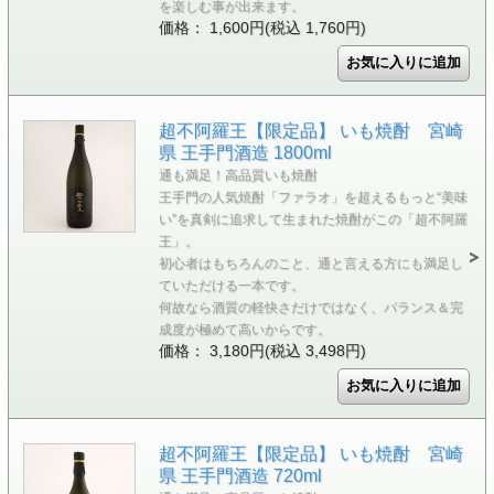
を楽しむ事が出来ます。
価格： 1,600円(税込 1,760円)
超不阿羅王【限定品】 いも焼酎 宮崎
県 王手門酒造 1800ml
通も満足！高品質いも焼酎
王手門の人気焼酎「ファラオ」を超えるもっと“美味
い”を真剣に追求して生まれた焼酎がこの「超不阿羅
王」。
初心者はもちろんのこと、通と言える方にも満足し
ていただける一本です。
何故なら酒質の軽快さだけではなく、バランス＆完
成度が極めて高いからです。
価格： 3,180円(税込 3,498円)
超不阿羅王【限定品】 いも焼酎 宮崎
県 王手門酒造 720ml