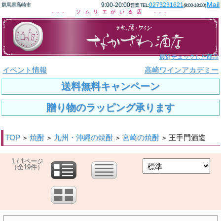
Mail
9:00-20:00
0273231621
群馬県高崎市
営業 TEL:
(9:00-18:00)
--- ソムリエがいる店 ---
最近チェックした商品
イベント情報
高崎ワインアカデミー
送料無料キャンペーン
贈り物のラッピング承ります
TOP
焼酎
九州・沖縄の焼酎
宮崎の焼酎
王手門酒造
>
>
>
>
1 / 1ページ
（全19件）