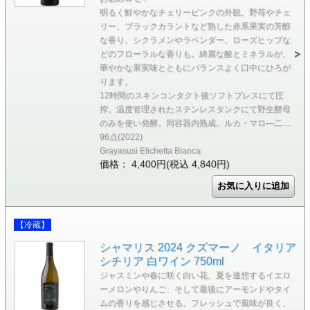
明るく鮮やかなチェリーピンクの外観。野苺やチェ
リー、ブラックカラントなど熟した赤系果実の芳醇
な香り。シクラメンやラベンダー、ローズヒップな
どのフローラルな香りも。綺麗な酸とミネラルが、
華やかな果実味とともにバランスよく口中にひろが
ります。
12時間のスキンコンタクト後ソフトプレスにて圧
搾。温度管理されたステンレスタンクにて野生酵母
のみを使い発酵。同容器内熟成。ルカ・マロ―二…
96点(2022)
Grayasusi Etichetta Bianca
価格： 4,400円(税込 4,840円)
【冷蔵】
シャマリス 2024 クズマーノ イタリア
シチリア 白ワイン 750ml
ジャスミンや春に咲く白い花、夏を連想するイエロ
ーメロンやりんご、そして最後にアーモンドやタイ
ムの香りを感じさせる。フレッシュで風味が良く、