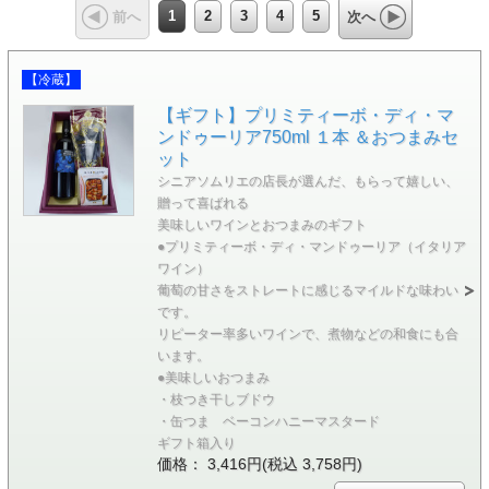
1
2
3
4
5
前へ
次へ
【冷蔵】
【ギフト】プリミティーボ・ディ・マ
ンドゥーリア750ml １本 ＆おつまみセ
ット
シニアソムリエの店長が選んだ、もらって嬉しい、
贈って喜ばれる
美味しいワインとおつまみのギフト
●プリミティーボ・ディ・マンドゥーリア（イタリア
ワイン）
葡萄の甘さをストレートに感じるマイルドな味わい
です。
リピーター率多いワインで、煮物などの和食にも合
います。
●美味しいおつまみ
・枝つき干しブドウ
・缶つま ベーコンハニーマスタード
ギフト箱入り
価格： 3,416円(税込 3,758円)