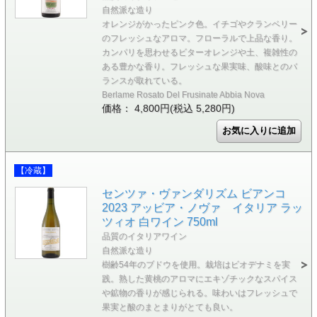
自然派な造り
オレンジがかったピンク色。イチゴやクランベリー
のフレッシュなアロマ。フローラルで上品な香り。
カンパリを思わせるビターオレンジや土、複雑性の
ある豊かな香り。フレッシュな果実味、酸味とのバ
ランスが取れている。
Berlame Rosato Del Frusinate Abbia Nova
価格： 4,800円(税込 5,280円)
【冷蔵】
センツァ・ヴァンダリズム ビアンコ
2023 アッビア・ノヴァ イタリア ラッ
ツィオ 白ワイン 750ml
品質のイタリアワイン
自然派な造り
樹齢54年のブドウを使用。栽培はビオデナミを実
践。熟した黄桃のアロマにエキゾチックなスパイス
や鉱物の香りが感じられる。味わいはフレッシュで
果実と酸のまとまりがとても良い。