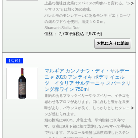
上品な後味は次第にスパイスの印象へと変わる。“シ
ャマリス”とは輝く海の意味。
パレルモのモンレアーレにあるモンテ ピエトローゾ
の畑のブドウを使用。海抜４００ｍ。
Shamaris Sicilia Doc
価格： 2,700円(税込 2,970円)
【冷蔵】
マルギア カンノナウ・ディ・サルデー
ニャ 2020 アンティキ ポデリ イェル
ツ イタリア サルデーニャ スパークリ
ング赤ワイン 750ml
集約のあるブラックベリーやラズベリー、イチゴを
思わせるアロマがあります。口に含むと豊かな果実
味があり、バランスが良く、しっかりとしたタンニ
ンが感じられます。
畑の標高は400m、片岩土壌、平均樹齢は30年で
す。収穫は9月下旬に畑で選別しながらすべて手摘み
で行います。アルコール発酵は温度管理したステン