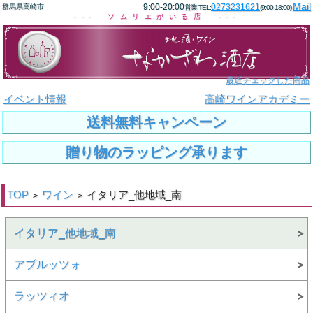
Mail
9:00-20:00
0273231621
群馬県高崎市
営業 TEL:
(9:00-18:00)
--- ソムリエがいる店 ---
最近チェックした商品
イベント情報
高崎ワインアカデミー
送料無料キャンペーン
贈り物のラッピング承ります
TOP
ワイン
イタリア_他地域_南
>
>
イタリア_他地域_南
アブルッツォ
ラッツィオ