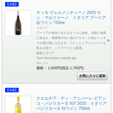
【冷蔵】
ティモ ヴェルメンティーノ 2025 サ
ン・マルツァーノ イタリア プーリア
白ワイン 750ml
コスパ！
プーリアの海岸に生えるタイムに由来。太陽と海風
に恵まれ、柑橘類や白い花のアロマ、心地よいミネ
ラル感が感じられます。フレッシュでジューシーな
飲み心地で、シーフードにも最適。
厳選イタリア
Timo Vermentino Salento Igp
サレント
価格： 1,550円(税込 1,705円)
【冷蔵】
クエルチア・ディ・アニバーレ ビアン
コ・バジリカータ IGT 2025 イタリア
バジリカータ 白ワイン 750ml