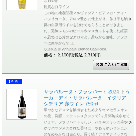
さわやか
良質な白ワイン
この地の地場品種マルヴァジア・ビアンカ・ディ・
バジリカータ。アロマ豊かに仕上がり、作り手も納
得の自家用ワインを分けてもらうことができまし
た。完熟レモンのピールやマスカットを使った紅茶
を思わせる芳醇なアロマと、柔らかな酸味。アフタ
ーは爽やかな辛口。
Quercia Di Annibale Bianco Basilicata
価格： 2,100円(税込 2,310円)
【冷蔵】
サラパルータ・フラッパート 2024 ドゥ
ーカ・ディ・サラパルータ イタリア
シチリア 赤ワイン 750ml
華やかなアロマを抽出するためクリオマセラシオン
の後、発酵。ステンレスタンクで2ヶ月間熟成させて
います。フラッパートらしい、バラやスミレの華や
かでバランスのとれた香りに、やわらかいタンニン
のなめらかな口当たり。長く続くアロマティックな