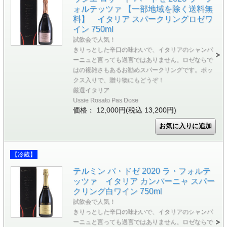
ォルテッツァ 【一部地域を除く送料無
料】 イタリア スパークリングロゼワ
イン 750ml
試飲会で人気！
きりっとした辛口の味わいで、イタリアのシャンパ
ーニュと言っても過言ではありません。ロゼならで
はの複雑さもあるお勧めスパークリングです。ボッ
クス入りで、贈り物にもどうぞ！
厳選イタリア
Ussie Rosato Pas Dose
価格： 12,000円(税込 13,200円)
【冷蔵】
テルミン パ・ドゼ 2020 ラ・フォルテ
ッツァ イタリア カンパーニャ スパー
クリング白ワイン 750ml
試飲会で人気！
きりっとした辛口の味わいで、イタリアのシャンパ
ーニュと言っても過言ではありません。ロゼならで