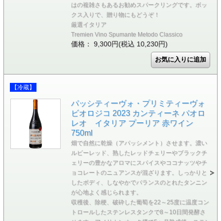
はの複雑さもあるお勧めスパークリングです。ボッ
クス入りで、贈り物にもどうぞ！
厳選イタリア
Tremien Vino Spumante Metodo Classico
価格： 9,300円(税込 10,230円)
【冷蔵】
パッシティーヴォ・プリミティーヴォ
ビオロジコ 2023 カンティーネ パオロ
レオ イタリア プーリア 赤ワイン
750ml
畑で自然に乾燥（アパッシメント）させます。濃い
ルビーレッド、熟したレッドチェリーやブラックチ
ェリーの豊かなアロマにスパイスやココナッツやチ
ョコレートのニュアンスが混ざります。しっかりと
したボディ、しなやかでバランスのとれたタンニン
が心地よく感じられます。
収穫後、除梗、破砕した葡萄を22～25度に温度コン
トロールしたステンレスタンクで8～10日間発酵さ