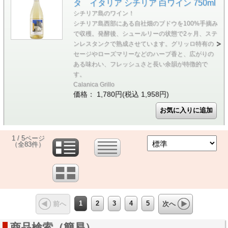
タ イタリア シチリア 白ワイン 750ml
シチリア島のワイン！
シチリア島西部にある自社畑のブドウを100%手摘み
で収穫。発酵後、シュールリーの状態で2ヶ月、ステ
ンレスタンクで熟成させています。グリッロ特有の
セージやローズマリーなどのハーブ香と、広がりの
ある味わい、フレッシュさと長い余韻が特徴的で
す。
Calanica Grillo
価格： 1,780円(税込 1,958円)
1 / 5ページ
（全83件）
1
2
3
4
5
前へ
次へ
商品検索（簡易）