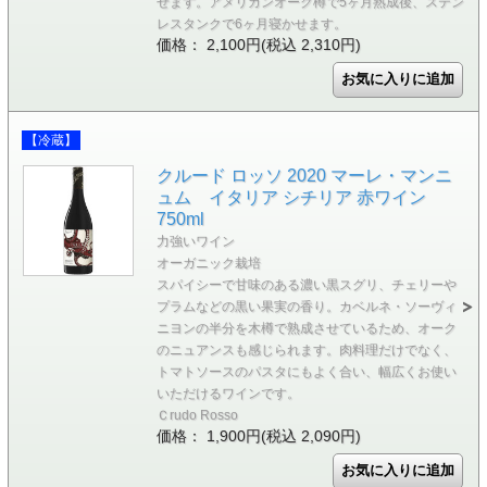
せます。アメリカンオーク樽で5ヶ月熟成後、ステン
レスタンクで6ヶ月寝かせます。
価格： 2,100円(税込 2,310円)
【冷蔵】
クルード ロッソ 2020 マーレ・マンニ
ュム イタリア シチリア 赤ワイン
750ml
力強いワイン
オーガニック栽培
スパイシーで甘味のある濃い黒スグリ、チェリーや
プラムなどの黒い果実の香り。カベルネ・ソーヴィ
ニヨンの半分を木樽で熟成させているため、オーク
のニュアンスも感じられます。肉料理だけでなく、
トマトソースのパスタにもよく合い、幅広くお使い
いただけるワインです。
Ｃrudo Rosso
価格： 1,900円(税込 2,090円)