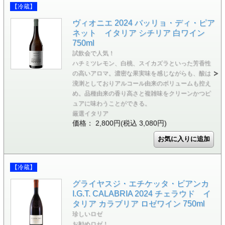
【冷蔵】
ヴィオニエ 2024 バッリョ・ディ・ピア
ネット イタリア シチリア 白ワイン
750ml
試飲会で人気！
ハチミツレモン、白桃、スイカズラといった芳香性
の高いアロマ。濃密な果実味を感じながらも、酸は
溌溂としておりアルコール由来のボリュームも控え
め。品種由来の香り高さと複雑味をクリーンかつピ
ュアに味わうことができる。
厳選イタリア
価格： 2,800円(税込 3,080円)
【冷蔵】
グライヤスジ・エチケッタ・ビアンカ
I.G.T. CALABRIA 2024 チェラウド イ
タリア カラブリア ロゼワイン 750ml
珍しいロゼ
お勧めロゼ！