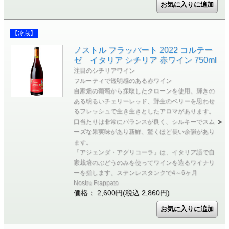
【冷蔵】
ノストル フラッパート 2022 コルテー
ゼ イタリア シチリア 赤ワイン 750ml
注目のシチリアワイン
フルーティで透明感のある赤ワイン
自家畑の葡萄から採取したクローンを使用。輝きの
ある明るいチェリーレッド、野生のベリーを思わせ
るフレッシュで生き生きとしたアロマがあります。
口当たりは非常にバランスが良く、シルキーでスム
ーズな果実味があり新鮮、驚くほど長い余韻があり
ます。
「アジェンダ・アグリコーラ」は、イタリア語で自
家栽培のぶどうのみを使ってワインを造るワイナリ
ーを指します。ステンレスタンクで4～6ヶ月
Nostru Frappato
価格： 2,600円(税込 2,860円)