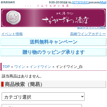
Mail
9:00-20:00
0273231621
群馬県高崎市
営業 TEL:
(9:00-18:00)
--- ソムリエがいる店 ---
最近チェックした商品
イベント情報
高崎ワインアカデミー
送料無料キャンペーン
贈り物のラッピング承ります
TOP
ワイン
インドワイン
インドワイン_白
>
>
>
該当商品はありません。
商品検索（簡易）