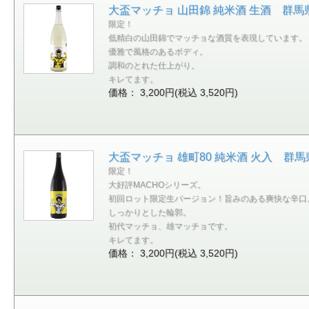
大盃マッチョ 山田錦 純米酒 生酒 群馬県牧
限定！
低精白の山田錦でマッチョな酒質を表現しています。
優雅で風格のあるボディ。
調和のとれた仕上がり。
キレてます。
価格： 3,200円(税込 3,520円)
大盃マッチョ 雄町80 純米酒 火入 群馬県
限定！
大好評MACHOシリーズ。
初回ロット限定生バージョン！旨みのある爽快な辛口
しっかりとした輪郭。
初代マッチョ、雄マッチョです。
キレてます。
価格： 3,200円(税込 3,520円)