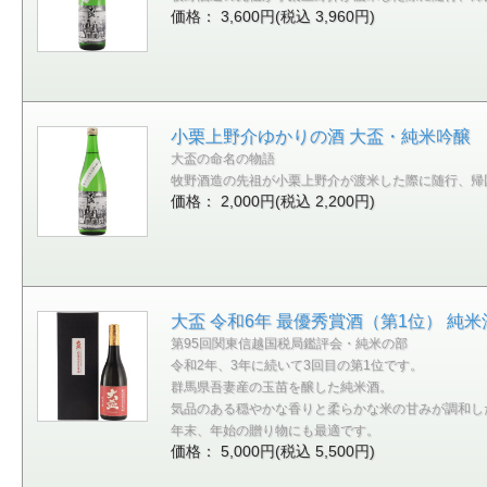
価格： 3,600円(税込 3,960円)
小栗上野介ゆかりの酒 大盃・純米吟醸 群
大盃の命名の物語
牧野酒造の先祖が小栗上野介が渡米した際に随行、帰
価格： 2,000円(税込 2,200円)
大盃 令和6年 最優秀賞酒（第1位） 純米
第95回関東信越国税局鑑評会・純米の部
令和2年、3年に続いて3回目の第1位です。
群馬県吾妻産の玉苗を醸した純米酒。
気品のある穏やかな香りと柔らかな米の甘みが調和し
年末、年始の贈り物にも最適です。
価格： 5,000円(税込 5,500円)