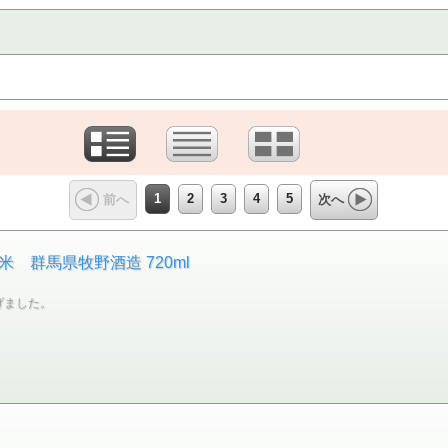
1
2
3
4
5
前へ
次へ
 群馬県牧野酒造 720ml
げました。