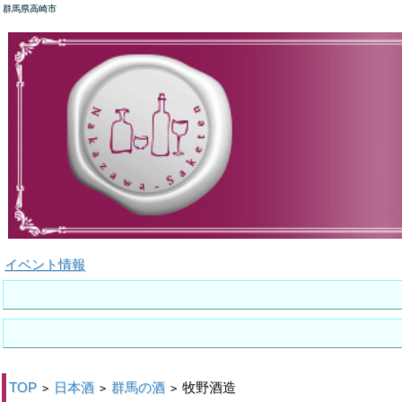
群馬県高崎市
イベント情報
TOP
日本酒
群馬の酒
牧野酒造
>
>
>