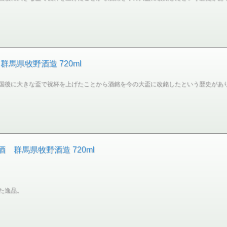
馬県牧野酒造 720ml
国後に大きな盃で祝杯を上げたことから酒銘を今の大盃に改銘したという歴史があ
酒 群馬県牧野酒造 720ml
た逸品。