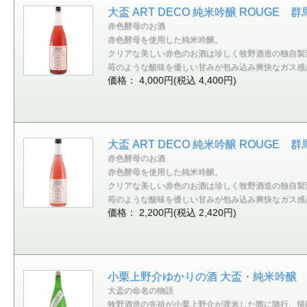
大盃 ART DECO 純米吟醸 ROUGE 群
赤色酵母のお酒
赤色酵母を使用した純米吟醸。
クリアな美しい赤色のお酒は珍しく牧野酒造の独自製
苺のような酸味を優しい甘みが包み込み爽快なガス感
価格： 4,000円(税込 4,400円)
大盃 ART DECO 純米吟醸 ROUGE 群
赤色酵母のお酒
赤色酵母を使用した純米吟醸。
クリアな美しい赤色のお酒は珍しく牧野酒造の独自製
苺のような酸味を優しい甘みが包み込み爽快なガス感
価格： 2,200円(税込 2,420円)
小栗上野介ゆかりの酒 大盃・純米吟醸 群
大盃の命名の物語
牧野酒造の先祖が小栗上野介が渡米した際に随行、帰