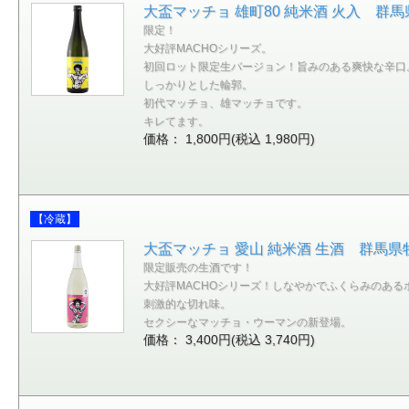
大盃マッチョ 雄町80 純米酒 火入 群馬県
限定！
大好評MACHOシリーズ。
初回ロット限定生バージョン！旨みのある爽快な辛口
しっかりとした輪郭。
初代マッチョ、雄マッチョです。
キレてます。
価格： 1,800円(税込 1,980円)
【冷蔵】
大盃マッチョ 愛山 純米酒 生酒 群馬県牧野
限定販売の生酒です！
大好評MACHOシリーズ！しなやかでふくらみのある
刺激的な切れ味。
セクシーなマッチョ・ウーマンの新登場。
価格： 3,400円(税込 3,740円)