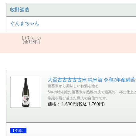
牧野酒造
ぐんまちゃん
1 / 7ページ
（全128件）
大盃古古古古古米 純米酒 令和2年産備蓄米
備蓄米から美味しいお酒を造る
5年の時を経た備蓄米を熟練の技で最高の一杯に仕上
常識を飛び越えた職人の自信作です。
価格： 1,600円(税込 1,760円)
【冷蔵】