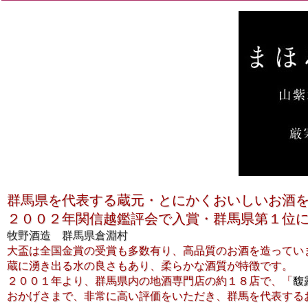
群馬県を代表する蔵元・とにかくおいしいお酒
２００２年関信越鑑評会で入賞・群馬県第１位
牧野酒造 群馬県倉淵村
大盃は全国金賞の受賞も多数有り、高品質のお酒を造ってい
蔵に湧き出る水の良さもあり、柔らかな酒質が特徴です。
２００１年より、群馬県内の地酒専門店の約１８店で、「
馥
おかげさまで、非常に高い評価をいただき、群馬を代表する