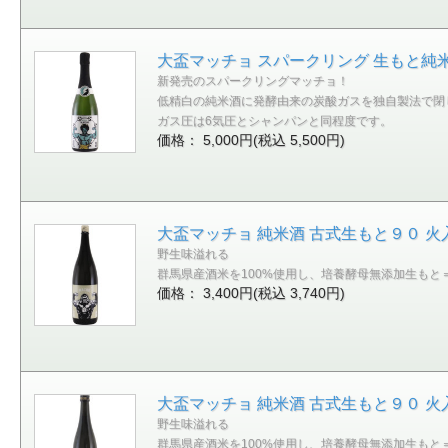
大盃マッチョ スパークリング 生もと純米
新発売のスパークリングマッチョ！
低精白の純米酒に発酵由来の炭酸ガスを独自製法で閉
ガス圧は6気圧とシャンパンと同程度です。
価格： 5,000円(税込 5,500円)
大盃マッチョ 純米酒 古式生もと９０ 火入
野生味溢れる
群馬県産酒米を100%使用し、培養酵母無添加生も
価格： 3,400円(税込 3,740円)
大盃マッチョ 純米酒 古式生もと９０ 火入
野生味溢れる
群馬県産酒米を100%使用し、培養酵母無添加生も