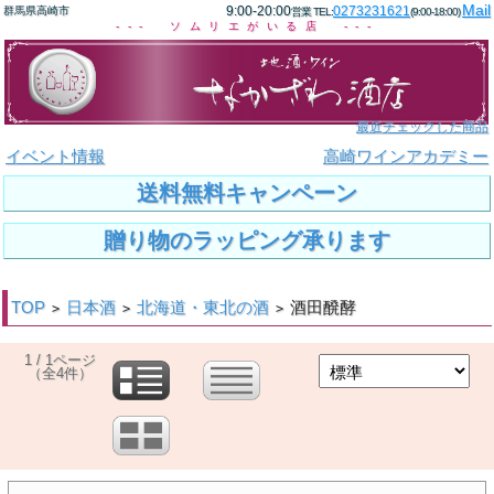
Mail
9:00-20:00
0273231621
群馬県高崎市
営業 TEL:
(9:00-18:00)
--- ソムリエがいる店 ---
最近チェックした商品
イベント情報
高崎ワインアカデミー
送料無料キャンペーン
贈り物のラッピング承ります
TOP
日本酒
北海道・東北の酒
酒田醗酵
>
>
>
1 / 1ページ
（全4件）