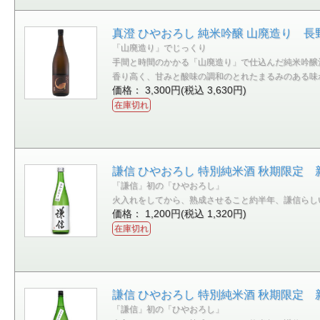
真澄 ひやおろし 純米吟醸 山廃造り 長野
「山廃造り」でじっくり
手間と時間のかかる「山廃造り」で仕込んだ純米吟醸
香り高く、甘みと酸味の調和のとれたまるみのある味
価格： 3,300円(税込 3,630円)
在庫切れ
謙信 ひやおろし 特別純米酒 秋期限定 新
「謙信」初の「ひやおろし」
火入れをしてから、熟成させること約半年、謙信らし
価格： 1,200円(税込 1,320円)
在庫切れ
謙信 ひやおろし 特別純米酒 秋期限定 新
「謙信」初の「ひやおろし」