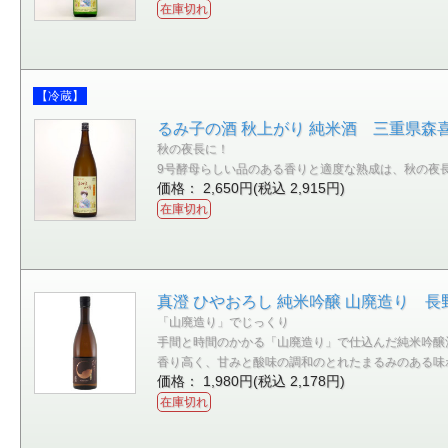
在庫切れ
【冷蔵】
るみ子の酒 秋上がり 純米酒 三重県森喜酒
秋の夜長に！
9号酵母らしい品のある香りと適度な熟成は、秋の夜
価格： 2,650円(税込 2,915円)
在庫切れ
真澄 ひやおろし 純米吟醸 山廃造り 長野
「山廃造り」でじっくり
手間と時間のかかる「山廃造り」で仕込んだ純米吟醸
香り高く、甘みと酸味の調和のとれたまるみのある味
価格： 1,980円(税込 2,178円)
在庫切れ