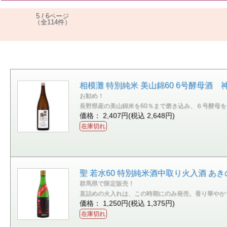
5 / 6ページ
（全114件）
相模灘 特別純米 美山錦60 6号酵母酒 神
お勧め！
長野県産の美山錦米を60％まで磨き込み、６号酵母
価格： 2,407円(税込 2,648円)
在庫切れ
聖 若水60 特別純米酒中取り火入酒 あき
群馬県で限定販売！
直詰めの火入れは、この時期にのみ発売。香り華やか
価格： 1,250円(税込 1,375円)
在庫切れ