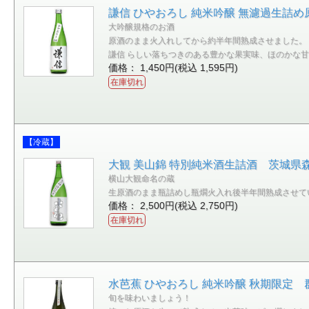
謙信 ひやおろし 純米吟醸 無濾過生詰め原
大吟醸規格のお酒
原酒のまま火入れしてから約半年間熟成させました。
謙信 らしい落ちつきのある豊かな果実味、ほのかな
価格： 1,450円(税込 1,595円)
在庫切れ
【冷蔵】
大観 美山錦 特別純米酒生詰酒 茨城県森島
横山大観命名の蔵
生原酒のまま瓶詰めし瓶燗火入れ後半年間熟成させて
価格： 2,500円(税込 2,750円)
在庫切れ
水芭蕉 ひやおろし 純米吟醸 秋期限定 群
旬を味わいましょう！