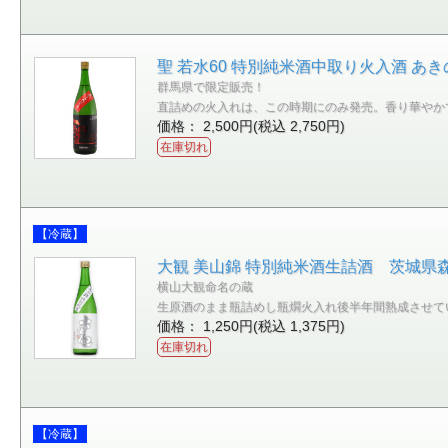
聖 若水60 特別純米酒中取り火入酒 あき
群馬県で限定販売！
直詰めの火入れは、この時期にのみ発売。香り華やか
価格： 2,500円(税込 2,750円)
在庫切れ
【冷蔵】
大観 美山錦 特別純米酒生詰酒 茨城県森島
横山大観命名の蔵
生原酒のまま瓶詰めし瓶燗火入れ後半年間熟成させて
価格： 1,250円(税込 1,375円)
在庫切れ
【冷蔵】