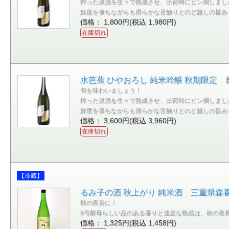
搾った原酒を生々で熟成させ、出荷時にビン燗しまし
鮮度を保ちながらも滑らかな舌触りとのど越しの旨み
価格： 1,800円(税込 1,980円)
在庫切れ
水芭蕉 ひやおろし 純米吟醸 秋期限定 群
旬を味わいましょう！
搾った原酒を生々で熟成させ、出荷時にビン燗しまし
鮮度を保ちながらも滑らかな舌触りとのど越しの旨み
価格： 3,600円(税込 3,960円)
在庫切れ
【冷蔵】
るみ子の酒 秋上がり 純米酒 三重県森喜酒
秋の夜長に！
9号酵母らしい品のある香りと適度な熟成は、秋の夜
価格： 1,325円(税込 1,458円)