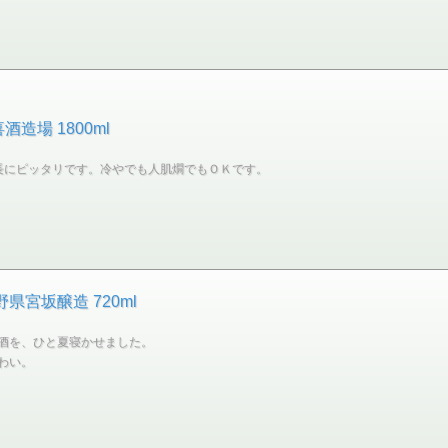
造場 1800ml
長にピッタリです。冷やでも人肌燗でもＯＫです。
県宮坂醸造 720ml
酒を、ひと夏寝かせました。
わい。