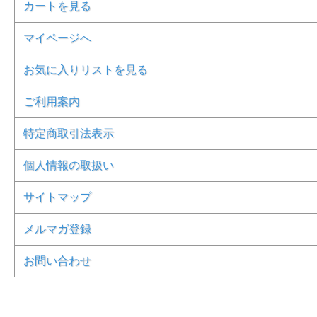
カートを見る
マイページへ
お気に入りリストを見る
ご利用案内
特定商取引法表示
個人情報の取扱い
サイトマップ
メルマガ登録
お問い合わせ