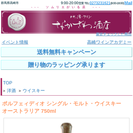
Mail
9:00-20:00
0273231621
群馬県高崎市
営業 TEL:
(9:00-18:00)
--- ソムリエがいる店 ---
最近チェックした商品
イベント情報
高崎ワインアカデミー
送料無料キャンペーン
贈り物のラッピング承ります
TOP
洋酒
ウイスキー
>
>
ポルフェィディオ シングル・モルト・ウイスキー
オーストラリア 750ml