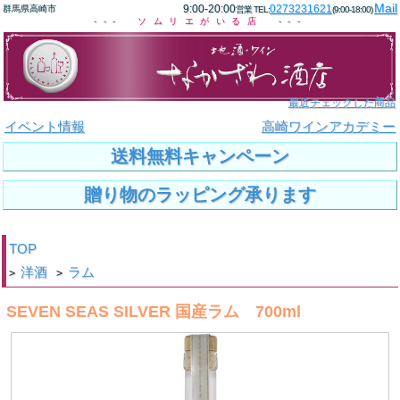
Mail
9:00-20:00
0273231621
群馬県高崎市
営業 TEL:
(9:00-18:00)
--- ソムリエがいる店 ---
最近チェックした商品
イベント情報
高崎ワインアカデミー
送料無料キャンペーン
贈り物のラッピング承ります
TOP
洋酒
ラム
>
>
SEVEN SEAS SILVER 国産ラム 700ml