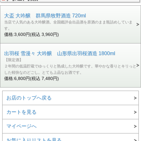
大盃 大吟醸 群馬県牧野酒造 720ml
当店で人気のある大吟醸酒。全国鑑評会出品酒を原酒のまま瓶詰めしていま
す。
価格:3,600円(税込 3,960円)
出羽桜 雪漫々 大吟醸 山形県出羽桜酒造 1800ml
【限定酒】
２年間の低温貯蔵でゆっくりと熟成した大吟醸です。華やかな香りとキリっと
した軽快なのどごし。とても上品なお酒です。
価格:6,800円(税込 7,480円)
お店のトップへ戻る
カートを見る
マイページへ
お気に入りリストを見る