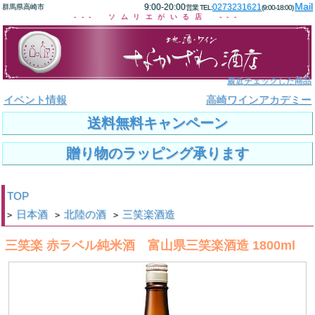
Mail
9:00-20:00
0273231621
群馬県高崎市
営業 TEL:
(9:00-18:00)
--- ソムリエがいる店 ---
最近チェックした商品
イベント情報
高崎ワインアカデミー
送料無料キャンペーン
贈り物のラッピング承ります
TOP
日本酒
北陸の酒
三笑楽酒造
>
>
>
三笑楽 赤ラベル純米酒 富山県三笑楽酒造 1800ml