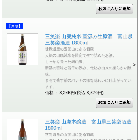
【冷蔵】
三笑楽 山廃純米 直汲み生原酒 富山県
三笑楽酒造 1800ml
世界遺産の五箇山にある酒蔵
人気の山廃純米を限定で生で詰めたお酒。
しっかり造った麹由来。
新酒の苦味と若干の渋み、仕込み由来の柔らかい酸
味。
まるで熟す前のバナナの様な味わいに仕上がってい
ます。
価格： 3,245円(税込 3,570円)
三笑楽 山廃本醸造 富山県三笑楽酒造
1800ml
世界遺産の五箇山にある酒蔵