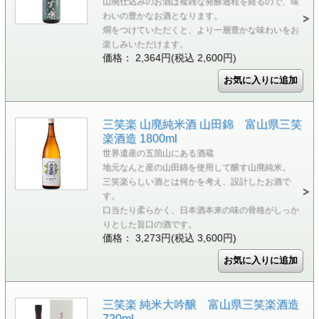
山廃仕込みのお酒は複雑な発酵過程を経るので、味
わいの豊かなお酒となります。
燗をつけていただくと、より一層豊かな味わいをお
楽しみいただけます。
価格： 2,364円(税込 2,600円)
三笑楽 山廃純米酒 山田錦 富山県三笑
楽酒造 1800ml
世界遺産の五箇山にある酒蔵
地元なんと産の山田錦を使用して醸す山廃純米。
三笑楽らしい酒とは何かを考え、設計したお酒で
す。
口当たり柔らかく、日本酒本来の味の骨格がしっか
りとした旨口の酒です。
価格： 3,273円(税込 3,600円)
三笑楽 純米大吟醸 富山県三笑楽酒造
720ml