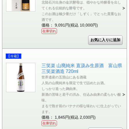
北陸石川出身の金沢酵母は、穏やかな吟醸香を出し
てくれる伝統的な酵母です。
このお酒は極少量だけ「しずく」でとった貴重なお
酒です。
価格： 9,091円(税込 10,000円)
在庫切れ
【冷蔵】
三笑楽 山廃純米 直汲み生原酒 富山県
三笑楽酒造 720ml
世界遺産の五箇山にある酒蔵
人気の山廃純米を限定で生で詰めたお酒。
しっかり造った麹由来。
新酒の苦味と若干の渋み、仕込み由来の柔らかい酸
味。
まるで熟す前のバナナの様な味わいに仕上がってい
ます。
価格： 1,845円(税込 2,030円)
在庫切れ