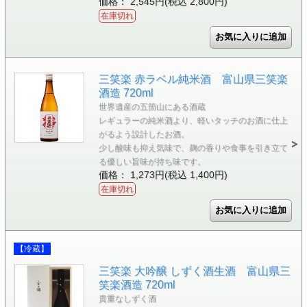
価格： 2,545円(税込 2,800円)
在庫切れ
三笑楽 赤ラベル純米酒 富山県三笑楽
酒造 720ml
世界遺産の五箇山にある酒蔵
レギュラーの純米酒より、軽いタッチのお酒に仕上
がるよう設計したお酒。
少し酸味も抑え気味で、麹の香りや食事を引き立て
る優しい旨味が持ち味です。
価格： 1,273円(税込 1,400円)
在庫切れ
【冷蔵】
三笑楽 大吟醸 しずく酒生酒 富山県三
笑楽酒造 720ml
貴重なしずく酒