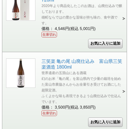
2020年より商品化したこのお酒は、山廃仕込みで醸
しております。
雄町ならではの豊かな旨味が持ち味の、食中酒で
す。
価格： 4,546円(税込 5,001円)
在庫切れ
三笑楽 亀の尾 山廃仕込み 富山県三笑
楽酒造 1800ml
世界遺産の五箇山にある酒蔵
幻のお米「亀の尾」を富山県内で少量の栽培を始め
た富山市農協さんからお全量引き受けてお酒にした
超限定酒。
ふくよかな味も表現できるよう山廃仕込みで仕込ん
でいます。
価格： 3,500円(税込 3,850円)
在庫切れ