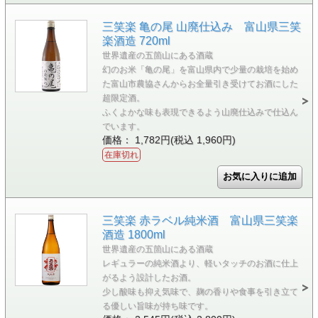
三笑楽 亀の尾 山廃仕込み 富山県三笑
楽酒造 720ml
世界遺産の五箇山にある酒蔵
幻のお米「亀の尾」を富山県内で少量の栽培を始め
た富山市農協さんからお全量引き受けてお酒にした
超限定酒。
ふくよかな味も表現できるよう山廃仕込みで仕込ん
でいます。
価格： 1,782円(税込 1,960円)
在庫切れ
三笑楽 赤ラベル純米酒 富山県三笑楽
酒造 1800ml
世界遺産の五箇山にある酒蔵
レギュラーの純米酒より、軽いタッチのお酒に仕上
がるよう設計したお酒。
少し酸味も抑え気味で、麹の香りや食事を引き立て
る優しい旨味が持ち味です。