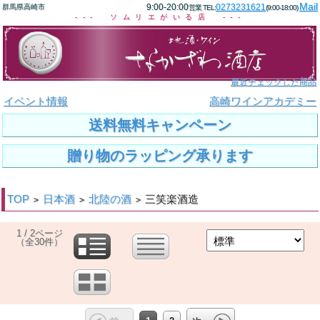
Mail
9:00-20:00
0273231621
群馬県高崎市
営業 TEL:
(9:00-18:00)
--- ソムリエがいる店 ---
最近チェックした商品
イベント情報
高崎ワインアカデミー
送料無料キャンペーン
贈り物のラッピング承ります
TOP
日本酒
北陸の酒
三笑楽酒造
>
>
>
1 / 2ページ
（全30件）