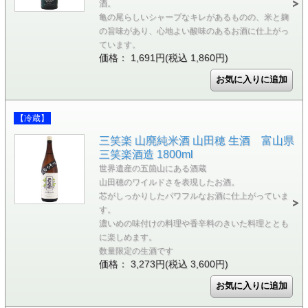
酒。
亀の尾らしいシャープなキレがあるものの、米と麹
の旨味があり、心地よい酸味のあるお酒に仕上がっ
ています。
価格： 1,691円(税込 1,860円)
【冷蔵】
三笑楽 山廃純米酒 山田穂 生酒 富山県
三笑楽酒造 1800ml
世界遺産の五箇山にある酒蔵
山田穂のワイルドさを表現したお酒。
芯がしっかりしたパワフルなお酒に仕上がっていま
す。
濃いめの味付けの料理や香辛料のきいた料理ととも
に楽しめます。
数量限定の生酒です
価格： 3,273円(税込 3,600円)